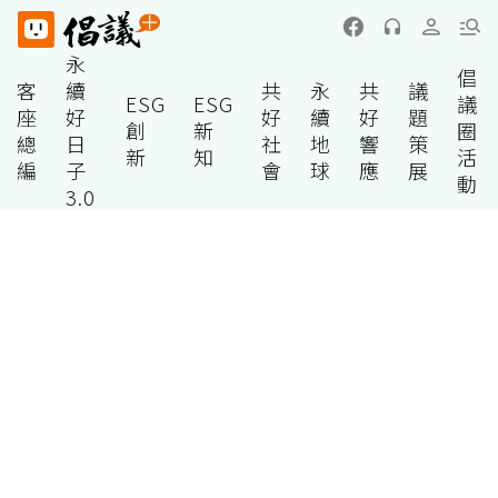
永
倡
客
續
共
永
共
議
ESG
ESG
議
座
好
好
續
好
題
創
新
圈
總
日
社
地
響
策
新
知
活
編
子
會
球
應
展
動
3.0