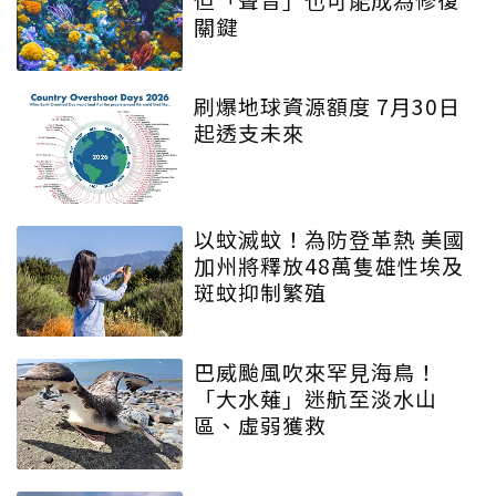
關鍵
刷爆地球資源額度 7月30日
起透支未來
以蚊滅蚊！為防登革熱 美國
加州將釋放48萬隻雄性埃及
斑蚊抑制繁殖
巴威颱風吹來罕見海鳥！
「大水薙」迷航至淡水山
區、虛弱獲救