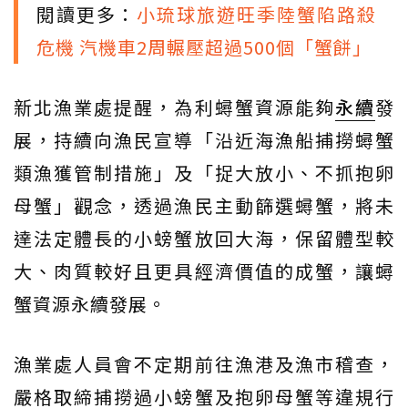
閱讀更多：
小琉球旅遊旺季陸蟹陷路殺
危機 汽機車2周輾壓超過500個「蟹餅」
新北漁業處提醒，為利蟳蟹資源能夠
永續
發
展，持續向漁民宣導「沿近海漁船捕撈蟳蟹
類漁獲管制措施」及「捉大放小、不抓抱卵
母蟹」觀念，透過漁民主動篩選蟳蟹，將未
達法定體長的小螃蟹放回大海，保留體型較
大、肉質較好且更具經濟價值的成蟹，讓蟳
蟹資源永續發展。
漁業處人員會不定期前往漁港及漁市稽查，
嚴格取締捕撈過小螃蟹及抱卵母蟹等違規行