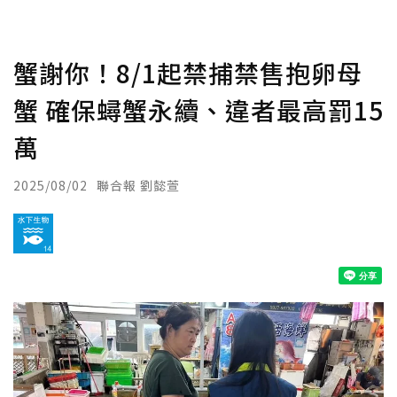
蟹謝你！8/1起禁捕禁售抱卵母
蟹 確保蟳蟹永續、違者最高罰15
萬
2025/08/02
聯合報 劉懿萱