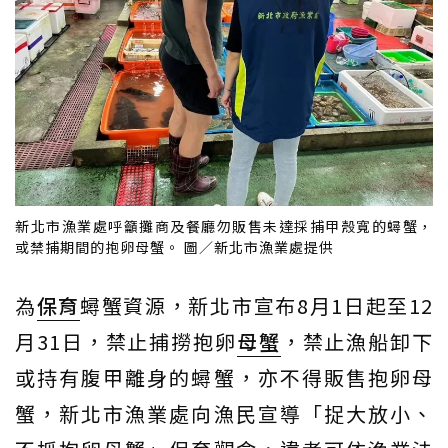
新北市漁業處呼籲攤商及餐廳勿販售未達採捕甲殼寬的蟳蟹，
或禁捕期間的抱卵母蟹。 圖／新北市漁業處提供
為
保育
蟳蟹資源，新北市宣布8月1日起至12
月31日，禁止捕撈抱卵
母蟹
，禁止漁船卸下
或持有腹甲離身的蟳蟹，亦不得販售抱卵母
蟹，新北市漁業處向漁民宣導「捉大放小、