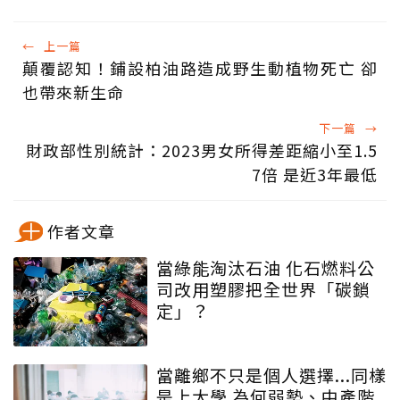
←
上一篇
顛覆認知！鋪設柏油路造成野生動植物死亡 卻
也帶來新生命
下一篇
→
財政部性別統計：2023男女所得差距縮小至1.5
7倍 是近3年最低
作者文章
當綠能淘汰石油 化石燃料公
司改用塑膠把全世界「碳鎖
定」？
當離鄉不只是個人選擇...同樣
是上大學 為何弱勢、中產階