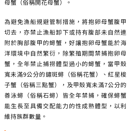
母蟹（俗稱開花母蟹）。
為避免漁船規避管制措施，將抱卵母蟹腹甲
切去，亦禁止漁船卸下或持有腹部未自然連
附於胸部腹甲的蟳蟹，好讓抱卵母蟹能於海
洋環境中自然繁衍，除繁殖期間禁捕抱卵母
蟹，全年禁止捕撈體型過小的蟳蟹，當甲殼
寬未滿9公分的鏽斑蟳（俗稱花蟹）、紅星梭
子蟹（俗稱三點蟹），及甲殼寬未滿7公分的
善泳蟳（俗稱石蟳）皆全年禁捕，確保蟳蟹
能生長至具備交配能力的性成熟體型，以利
維持族群數量。