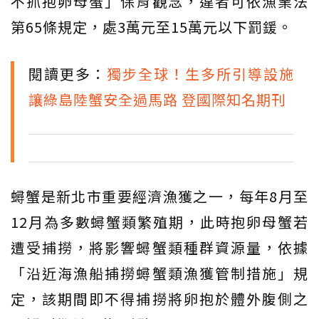
不抓抱卵母蟹」保育觀念，違者可依漁業法
第65條規定，處3萬元至15萬元以下罰鍰。
閱讀更多：
獨步全球！生多所引導設施
讓綠島陸蟹安全過馬路 登國際知名期刊
蟳蟹是新北市重要經濟漁獲之一，每年8月至
12月為多數蟳蟹類繁殖期，此時抱卵母蟹若
遭受捕撈，將影響蟳蟹類種群資源量，依據
「沿近海漁船捕撈蟳蟹類漁獲管制措施」規
定，該期間即不得捕撈將卵抱於體外腹側之