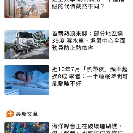
級的代價截然不同？
首爾熱浪來襲：部分地區達
39度 灑水車、避暑中心全面
動員防止熱傷害
近10年7月「熱帶夜」頻率超
過8成 學者：一半睡眠時間可
能都睡不好
最新文章
海洋噪音正在破壞珊瑚礁，
但「聲音」也可能成為修復