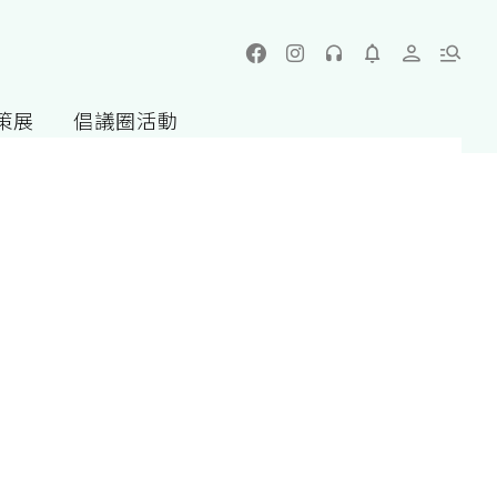
策展
倡議圈活動