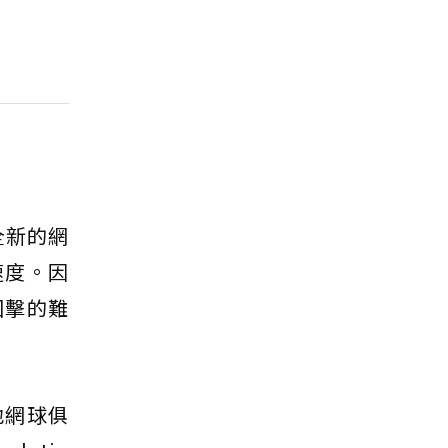
全新的網
速度。因
回擊的難
地網球俱