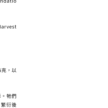
atio
vest
6克，以
影。牠們
、繁衍後