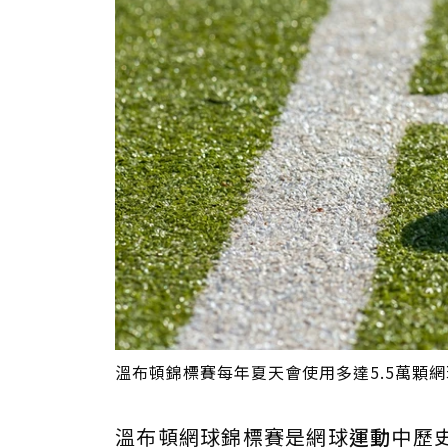
溫布頓錦標賽每年夏天會使用多達5.5萬顆網球。 
溫布頓網球錦標賽是網球
運動
中歷