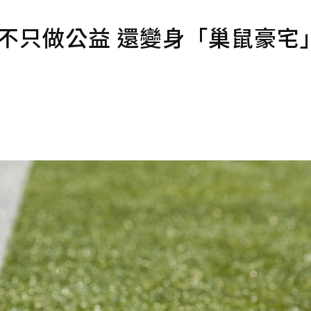
！不只做公益 還變身「巢鼠豪宅