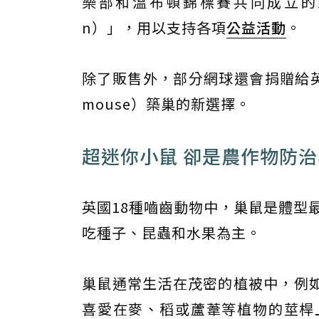
樂部和溫布頓錦標賽共同成立的慈善機
n）」，用以支持各項
公益活動
。
除了販售外，部分網球還會捐贈給
mouse）築巢的新選擇。
超迷你小鼠 卻是農作物防
英國18種嚙齒動物中，巢鼠是體型
吃種子、昆蟲和水果為主。
巢鼠通常生活在茂密的植被中，例
喜愛在麥、稻或蘆葦等植物的莖桿