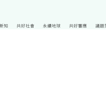
G新知
共好社會
永續地球
共好響應
議題