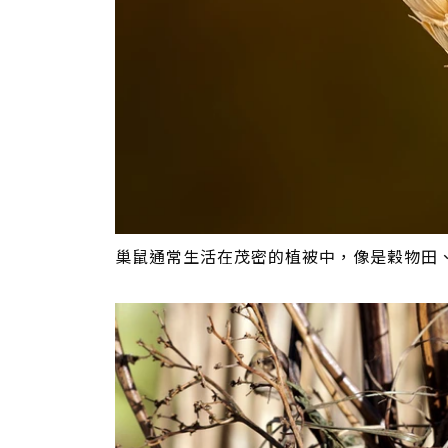
巢鼠通常生活在茂密的植被中，像是穀物田、蘆葦地