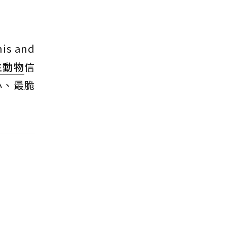
s and
生動物
信
小、最脆