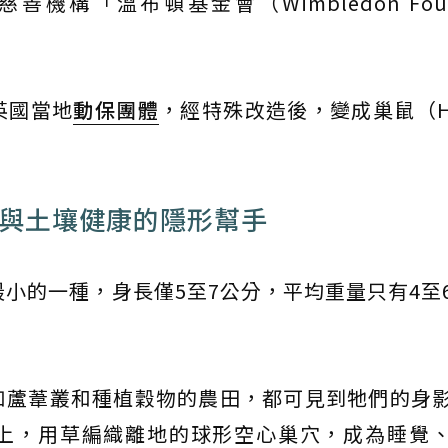
構「溫布頓基金會（Wimbledon Found
英國當地
動保團體
，經特殊改造後，變成巢鼠（Har
治與土壤健康的隱形幫手
最小的一種，身長僅5至7公分，平均重量只有4至
如蘆葦叢和種植穀物的農田，都可見到牠們的身
上，用草編織離地的球形空心巢穴，成為睡覺