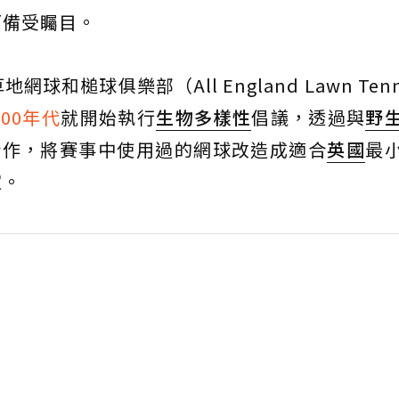
而備受矚目。
槌球俱樂部（All England Lawn Tenni
000年代
就開始執行
生物多樣性
倡議，透過與
野
rust）合作，將賽事中使用過的網球改造成適合
英國
最
家。