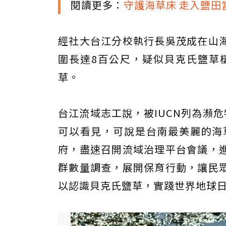
閱讀更多：
守護海草床 走入鹽田
經社大台江分校執行長吳茂成在山海
圍長達8百公尺，疑似貝克氏鹽草
草。
台江流域志工說，被IUCN列為瀕
可以看見，可說是台南最美麗的海
府，盡速召開流域治理平台會議，
群數量調查，展開保育行動，讓民
以認識貝克氏鹽草，實踐世界地球