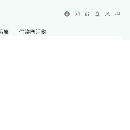
策展
倡議圈活動