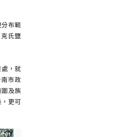
現分布範
貝克氏鹽
里處，就
台南市政
範圍及族
美，更可