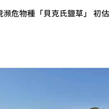
現瀕危物種「貝克氏鹽草」 初