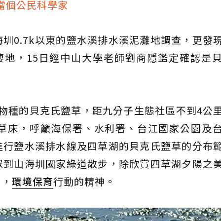
當個公民科學家
圳0.7k以東的鹽水溪排水溪泥灘地調查，更發
棲地，15日經中山大學老師劉商隱鑑定確認是
危物種的貝克氏鹽草，距九分子生態社區不到4公
草床，呼籲海保署、水利署、台江國家公園及
進行鹽水溪排水線及四草湖的貝克氏鹽草的分布
眾到山海圳國家綠道散步，除欣賞四草湖夕陽之
日，
環境保育
行動的精神。