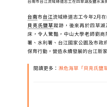
台南市台江流域綠道志工在四草湖及鹽水溪
台南
市
台江
流域綠道志工今年2月在
貝克氏鹽草
蹤跡，後來再於四草湖
床，令人驚豔，中山大學老師劉商
署、水利署、台江國家公園及市政
保育行動，營造永續發展的台江新
閱讀更多：
瀕危海草「貝克氏鹽