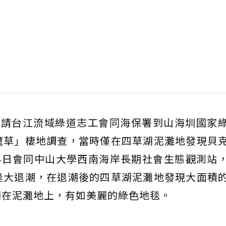
邀請台江流域綠道志工會同海保署到山海圳國家
鹽草」棲地調查，當時僅在四草湖泥灘地發現貝
4日會同中山大學西南海岸長期社會生態觀測站
逢大退潮，在退潮後的四草湖泥灘地發現大面積
，鋪在泥灘地上，有如美麗的綠色地毯。