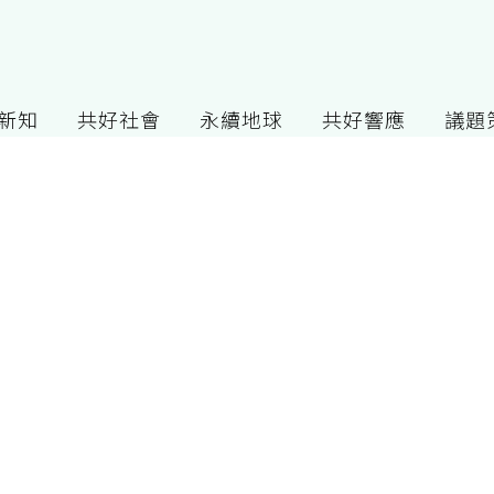
G新知
共好社會
永續地球
共好響應
議題