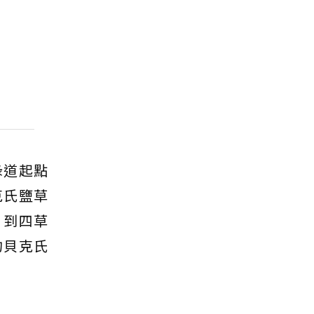
綠道起點
克氏鹽草
，到四草
的貝克氏