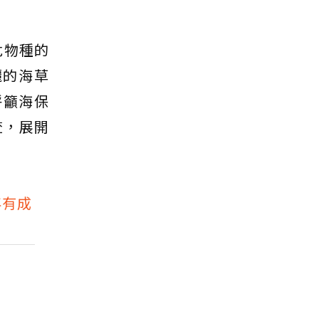
危物種的
麗的海草
呼籲海保
查，展開
年有成