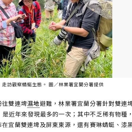
，走訪觀察蜻蜓生態。 圖／林業署宜蘭分署提供
紛往雙連埤
濕地
避難，林業署宜蘭分署針對雙連
，是近年來發現最多的一次；其中不乏稀有物種
布在宜蘭雙連埤及屏東東源，還有賽琳蜻蜓、漆