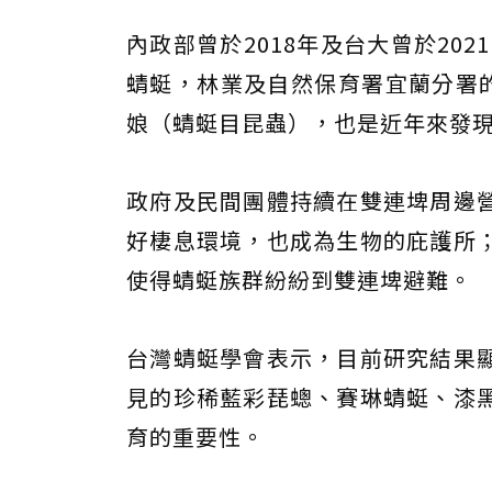
內政部曾於2018年及台大曾於20
蜻蜓，林業及自然保育署宜蘭分署的
娘（蜻蜓目昆蟲），也是近年來發
政府及民間團體持續在雙連埤周邊
好棲息環境，也成為生物的庇護所
使得蜻蜓族群紛紛到雙連埤避難。
台灣蜻蜓學會表示，目前研究結果
見的珍稀藍彩琵蟌、賽琳蜻蜓、漆
育的重要性。