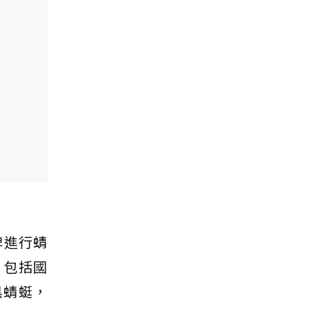
埤進行蜻
，包括國
黑蜻蜓，