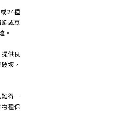
或24種
蜻蜓或豆
爐。
，提供良
藥破壞，
是難得一
對物種保