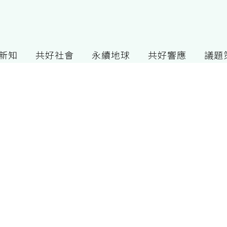
G新知
共好社會
永續地球
共好響應
議題