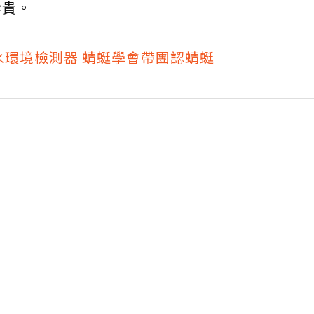
珍貴。
水環境檢測器 蜻蜓學會帶團認蜻蜓