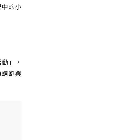
營中的小
活動」，
的蜻蜓與