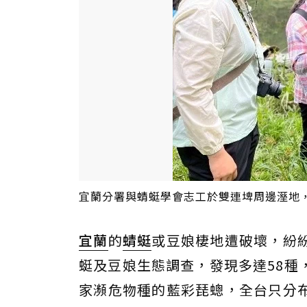
宜蘭分署與蜻蜓學會志工於雙連埤周邊溼地
宜蘭
的
蜻蜓
或豆娘棲地遭破壞，紛
蜓及豆娘生態調查，發現多達58種
家瀕危物種的藍彩琵蟌，全台只分