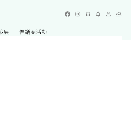
策展
倡議圈活動