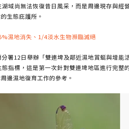
主湖域尚無法恢復昔日風采，而是周邊現存與經
鍵的生態庇護所。
35%濕地消失、1/4淡水生物瀕臨滅絕
分署12日舉辦「雙連埤及鄰近濕地賞蜓與增能
生態指標，這是第一次針對雙連埤地區進行完整
埤周邊濕地復育工作的參考。