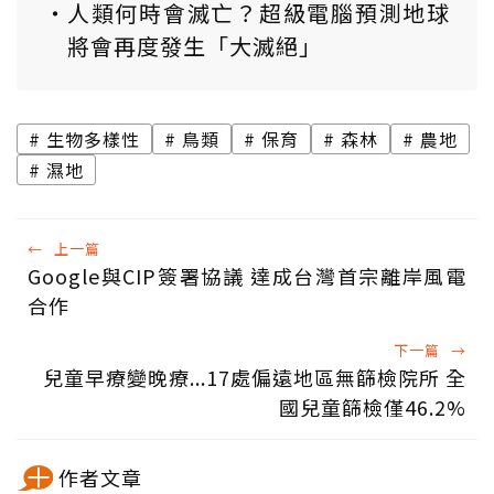
人類何時會滅亡？超級電腦預測地球
將會再度發生「大滅絕」
生物多樣性
鳥類
保育
森林
農地
濕地
←
上一篇
Google與CIP簽署協議 達成台灣首宗離岸風電
合作
下一篇
→
兒童早療變晚療...17處偏遠地區無篩檢院所 全
國兒童篩檢僅46.2%
作者文章