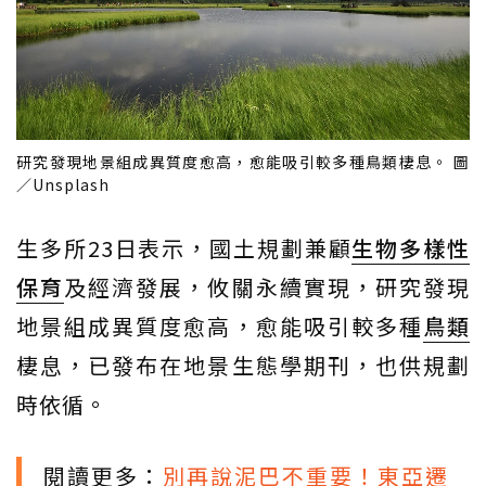
研究發現地景組成異質度愈高，愈能吸引較多種鳥類棲息。 圖
／Unsplash
生多所23日表示，國土規劃兼顧
生物多樣性
保育
及經濟發展，攸關永續實現，研究發現
地景組成異質度愈高，愈能吸引較多種
鳥類
棲息，已發布在地景生態學期刊，也供規劃
時依循。
閱讀更多：
別再說泥巴不重要！東亞遷