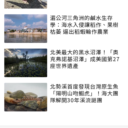
湄公河三角洲的鹹水生存
學：海水入侵讓稻作、果樹
枯萎 逼出稻蝦輪作農業
北美最大的黑水沼澤！「奧
克弗諾基沼澤」成美國第27
座世界遺產
北勢溪首度發現台灣原生魚
「陽明山吻鰕虎」！海大團
隊解開30年溪流謎團