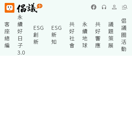
永
倡
客
續
共
永
共
議
ESG
ESG
議
座
好
好
續
好
題
創
新
圈
總
日
社
地
響
策
新
知
活
編
子
會
球
應
展
動
3.0