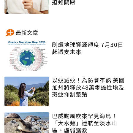
道難關閉
最新文章
刷爆地球資源額度 7月30日
起透支未來
以蚊滅蚊！為防登革熱 美國
加州將釋放48萬隻雄性埃及
斑蚊抑制繁殖
巴威颱風吹來罕見海鳥！
「大水薙」迷航至淡水山
區、虛弱獲救