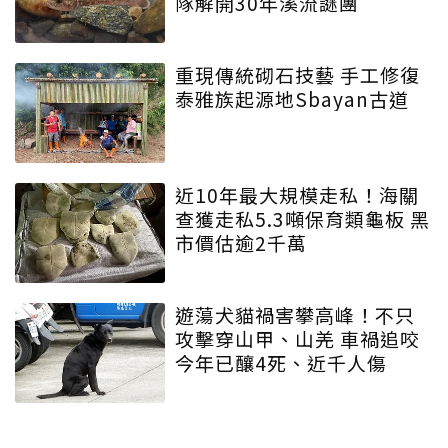
隊解開30年溪流謎團
重現傳統砌石技藝 手工修復
泰雅族起源地Sbayan古道
近10年最大規模走私！海關
查獲走私5.3噸保育類龜板 黑
市價估逾2千萬
遊蕩犬貓禍害攀高峰！不只
攻擊穿山甲、山羌 車禍追咬
今年已釀4死、近千人傷