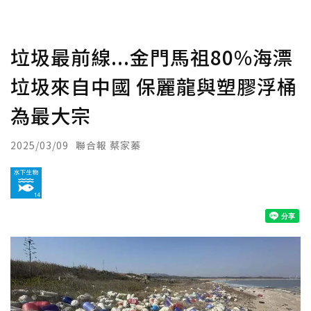
垃圾最前線...金門馬祖80%海漂
垃圾來自中國 保麗龍與塑膠浮桶
為最大宗
2025/03/09
聯合報 蔡家蓁