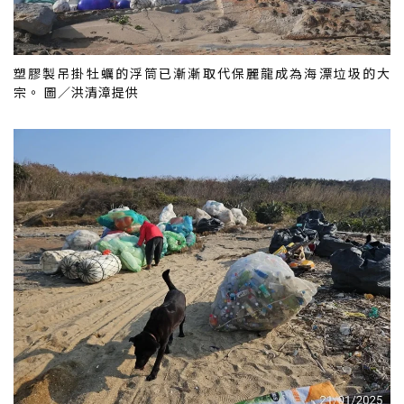
塑膠製吊掛牡蠣的浮筒已漸漸取代保麗龍成為海漂垃圾的大
宗。 圖／洪清漳提供