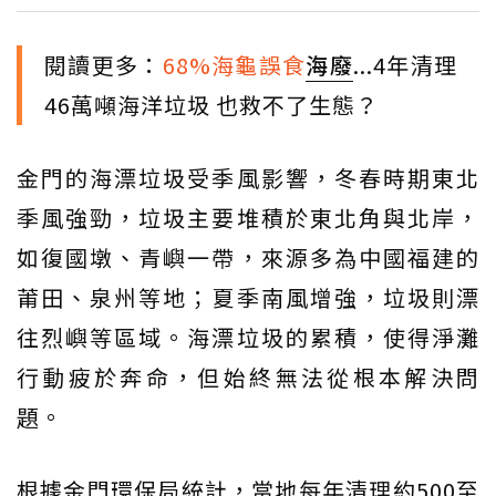
閱讀更多：
68%海龜誤食
海廢
...4年清理
46萬噸海洋垃圾 也救不了生態？
金門的海漂垃圾受季風影響，冬春時期東北
季風強勁，垃圾主要堆積於東北角與北岸，
如復國墩、青嶼一帶，來源多為中國福建的
莆田、泉州等地；夏季南風增強，垃圾則漂
往烈嶼等區域。海漂垃圾的累積，使得淨灘
行動疲於奔命，但始終無法從根本解決問
題。
根據金門環保局統計，當地每年清理約500至