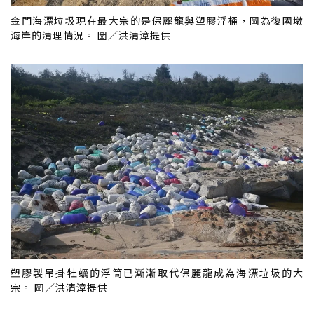
金門海漂垃圾現在最大宗的是保麗龍與塑膠浮桶，圖為復國墩
海岸的清理情況。 圖／洪清漳提供
塑膠製吊掛牡蠣的浮筒已漸漸取代保麗龍成為海漂垃圾的大
宗。 圖／洪清漳提供