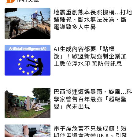
地震重創熊本長照機構...打地
鋪睡覺、斷水無法洗澡、斷
電導致多人中暑
AI生成內容都要「貼標
籤」！歐盟新規強制企業加
上數位浮水印 預防假訊息
巴西接連遭遇暴雨、旋風...科
學家警告百年最強「超級聖
嬰」尚未出現
電子煙危害不只是成癮！短
期使用還會改變DNA、引發