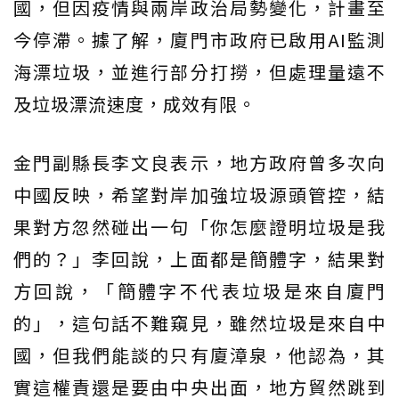
國，但因疫情與兩岸政治局勢變化，計畫至
今停滯。據了解，廈門市政府已啟用AI監測
海漂垃圾，並進行部分打撈，但處理量遠不
及垃圾漂流速度，成效有限。
金門副縣長李文良表示，地方政府曾多次向
中國反映，希望對岸加強垃圾源頭管控，結
果對方忽然碰出一句「你怎麼證明垃圾是我
們的？」李回說，上面都是簡體字，結果對
方回說，「簡體字不代表垃圾是來自廈門
的」，這句話不難窺見，雖然垃圾是來自中
國，但我們能談的只有廈漳泉，他認為，其
實這權責還是要由中央出面，地方貿然跳到