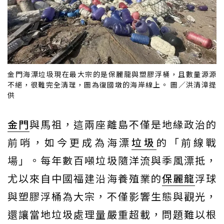
金門海漂垃圾現在最大宗的是保麗龍與塑膠浮桶，且數量源源
不絕，很難完全清理，圖為復國墩的海岸線上。 圖／洪清漳提
供
金門
與馬祖，這兩座離島不僅是地緣政治的
前哨，如今更成為海漂
垃圾
的「前線戰
場」。每年數百噸垃圾隨洋流與季風漂抵，
尤以來自中國福建沿海養殖業的
保麗龍
浮球
與塑膠浮桶為大宗，不僅影響生態與觀光，
還讓當地垃圾處理量嚴重超載，問題難以根