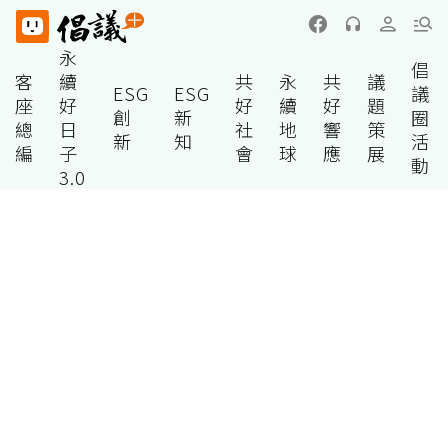
永
倡
客
續
共
永
共
議
ESG
ESG
議
座
好
好
續
好
題
創
新
圈
總
日
社
地
響
策
新
知
活
編
子
會
球
應
展
動
3.0