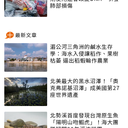
肺部損傷
最新文章
湄公河三角洲的鹹水生存
學：海水入侵讓稻作、果樹
枯萎 逼出稻蝦輪作農業
北美最大的黑水沼澤！「奧
克弗諾基沼澤」成美國第27
座世界遺產
北勢溪首度發現台灣原生魚
「陽明山吻鰕虎」！海大團