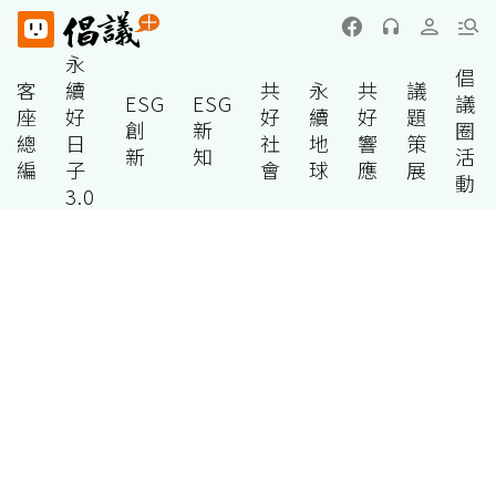
永
倡
客
續
共
永
共
議
ESG
ESG
議
座
好
好
續
好
題
創
新
圈
總
日
社
地
響
策
新
知
活
編
子
會
球
應
展
動
3.0