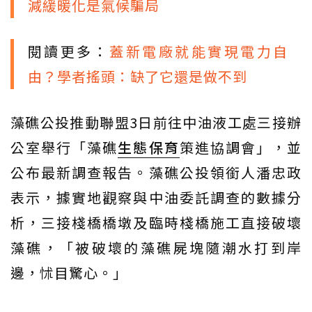
減緩暖化是氣候騙局
閱讀更多：
蓋新電廠就能實現電力自
由？學者搖頭：缺了它還是做不到
藻礁公投推動聯盟3日前往中油液工處三接辦
公室舉行「藻礁
生態保育
策進協調會」，並
公布最新調查報告。藻礁公投領銜人潘忠政
表示，據實地觀察與中油委託調查的數據分
析，三接棧橋橋墩及臨時棧橋施工直接破壞
藻礁，「被破壞的藻礁屍塊隨潮水打到岸
邊，怵目驚心。」