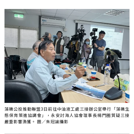
藻礁公投推動聯盟3日前往中油液工處三接辦公室舉行「藻礁生
態保育策進協調會」，永安討海人協會理事長楊門圈質疑三接
嚴重影響漁獲。 圖／朱冠諭攝影