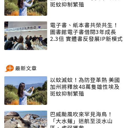
斑蚊抑制繁殖
電子書、紙本書共榮共生！
圖書館電子書借閱3年成長
2.3倍 實體書反發展IP新模式
最新文章
以蚊滅蚊！為防登革熱 美國
加州將釋放48萬隻雄性埃及
斑蚊抑制繁殖
巴威颱風吹來罕見海鳥！
「大水薙」迷航至淡水山
區、虛弱獲救