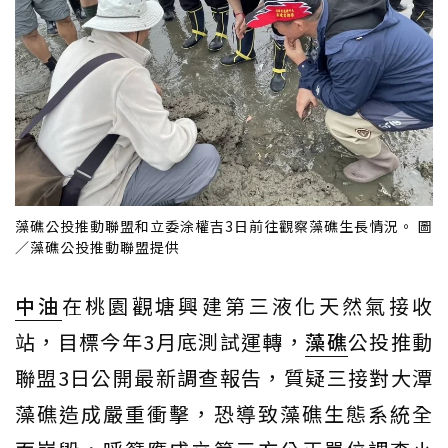
藻礁公投推動聯盟和立委涂權吉3日前往觀察藻礁生長情況。 圖
／藻礁公投推動聯盟提供
中油
在桃園觀塘興建第三液化天然氣接收
站，目標今年3月底測試運轉，
藻礁
公投推動
聯盟3日公開最新調查報告，質疑三接對大潭
藻礁造成嚴重衝擊，恐導致藻礁生態系統全