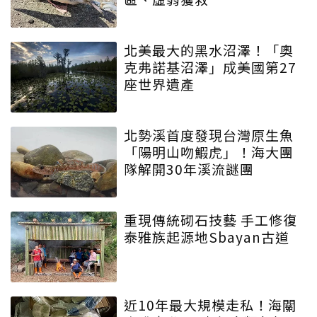
北美最大的黑水沼澤！「奧
克弗諾基沼澤」成美國第27
座世界遺產
北勢溪首度發現台灣原生魚
「陽明山吻鰕虎」！海大團
隊解開30年溪流謎團
重現傳統砌石技藝 手工修復
泰雅族起源地Sbayan古道
近10年最大規模走私！海關