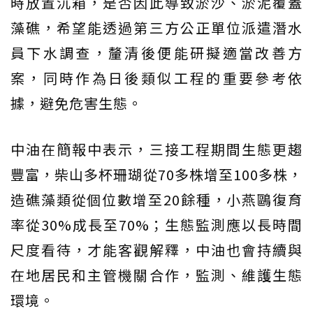
時放置沉箱，是否因此導致淤沙、淤泥覆蓋
藻礁，希望能透過第三方公正單位派遣潛水
員下水調查，釐清後便能研擬適當改善方
案，同時作為日後類似工程的重要參考依
據，避免危害生態。
中油在簡報中表示，三接工程期間生態更趨
豐富，柴山多杯珊瑚從70多株增至100多株，
造礁藻類從個位數增至20餘種，小燕鷗復育
率從30%成長至70%；生態監測應以長時間
尺度看待，才能客觀解釋，中油也會持續與
在地居民和主管機關合作，監測、維護生態
環境。