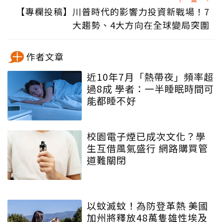
【專欄投稿】川普時代的影響力投資新戰場！7
大趨勢、4大方向在全球變局突圍
作者文章
近10年7月「熱帶夜」頻率超
過8成 學者：一半睡眠時間可
能都睡不好
校園電子煙已成次文化？學
生互借風氣盛行 網路購買管
道難關閉
以蚊滅蚊！為防登革熱 美國
加州將釋放48萬隻雄性埃及