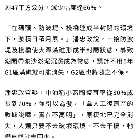
剩47平方公分，減少幅度達66%。
「在碼頭、防波堤、棧橋連成半封閉的環境
下，淤積日積月累。」潘忠政說，三接防波
堤及棧橋使大潭藻礁形成半封閉狀態，導致
潮間帶淤沙淤泥沉澱成為常態，預計不用5年
G1區藻礁就可能消失，G2區也將隨之不保。
潘忠政質疑，中油稱小燕鷗復育率從30%成
長到70%，並引以為傲，「拿人工復育區的
數據說嘴，實在不高明」，原棲地已完全消
失，人類只要不去破壞環境、不去干擾，牠
們自然就會回來。