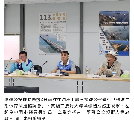
藻礁公投推動聯盟3日前往中油液工處三接辦公室舉行「藻礁生
態保育策進協調會」，質疑三接對大潭藻礁造成嚴重衝擊。左
起為桃園市議員吳進昌、立委涂權吉、藻礁公投領銜人潘忠
政。 圖／朱冠諭攝影