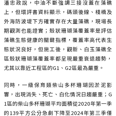
潘忠政說，中油不斷強調三接沒蓋在藻礁
上，但環評書資料顯示，碼頭後線、棧橋及
外海防波堤下方確實存在大量藻礁，現場長
期觀測也能證實；殼狀珊瑚藻覆蓋率是評估
藻礁生態健康的關鍵指標，覆蓋率高代表生
態狀況良好，但施工後，觀新、白玉藻礁全
區殼狀珊瑚藻覆蓋率都呈現嚴重衰退趨勢，
尤其以靠近工程區的G1、G2區最為嚴重。
同時，一級保育類柴山多杯珊瑚因淤泥影
響，出現消失、死亡、白化情況日趨嚴重；G
1區的柴山多杯珊瑚平均面積從2020年第一季
的139平方公分急劇下降至2024年第三季僅