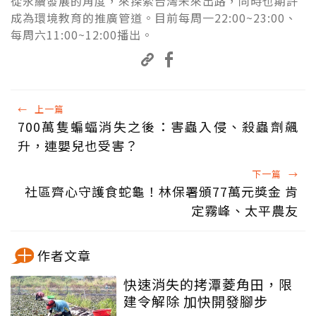
從永續發展的角度，來探索台灣未來出路，同時也期許
成為環境教育的推廣管道。目前每周一22:00~23:00、
每周六11:00~12:00播出。
←
上一篇
700萬隻蝙蝠消失之後：害蟲入侵、殺蟲劑飆
升，連嬰兒也受害？
下一篇
→
社區齊心守護食蛇龜！林保署頒77萬元獎金 肯
定霧峰、太平農友
作者文章
快速消失的拷潭菱角田，限
建令解除 加快開發腳步