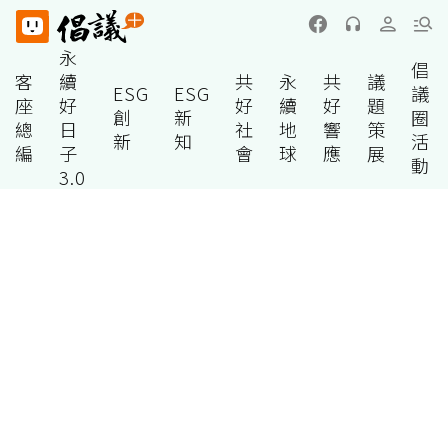
永
倡
客
續
共
永
共
議
ESG
ESG
議
座
好
好
續
好
題
創
新
圈
總
日
社
地
響
策
新
知
活
編
子
會
球
應
展
動
3.0