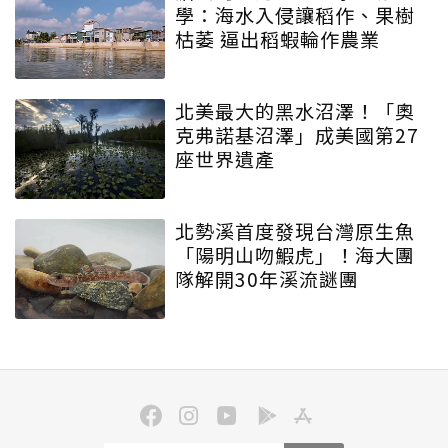
學：海水入侵讓稻作、果樹
枯萎 逼出稻蝦輪作農業
北美最大的黑水沼澤！「奧
克弗諾基沼澤」成美國第27
座世界遺產
北勢溪首度發現台灣原生魚
「陽明山吻鰕虎」！海大團
隊解開30年溪流謎團