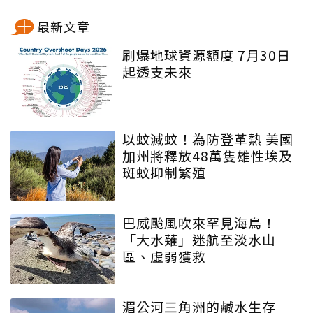
最新文章
刷爆地球資源額度 7月30日
起透支未來
以蚊滅蚊！為防登革熱 美國
加州將釋放48萬隻雄性埃及
斑蚊抑制繁殖
巴威颱風吹來罕見海鳥！
「大水薙」迷航至淡水山
區、虛弱獲救
湄公河三角洲的鹹水生存