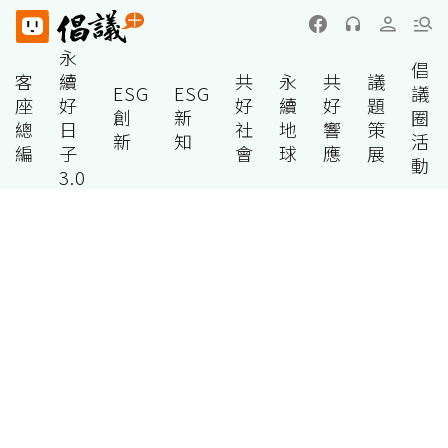
永
倡
客
續
共
永
共
議
ESG
ESG
議
座
好
好
續
好
題
創
新
圈
總
日
社
地
響
策
新
知
活
編
子
會
球
應
展
動
3.0