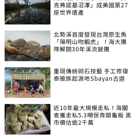
克弗諾基沼澤」成美國第27
座世界遺產
北勢溪首度發現台灣原生魚
「陽明山吻鰕虎」！海大團
隊解開30年溪流謎團
重現傳統砌石技藝 手工修復
泰雅族起源地Sbayan古道
近10年最大規模走私！海關
查獲走私5.3噸保育類龜板 黑
市價估逾2千萬