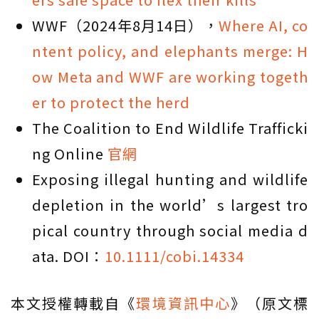
WWF（2024年8月14日），
Where AI, co
ntent policy, and elephants merge: H
ow Meta and WWF are working togeth
er to protect the herd
The Coalition to End Wildlife Trafficki
ng Online
官網
Exposing illegal hunting and wildlife
depletion in the world’s largest tro
pical country through social media d
ata. DOI：
10.1111/cobi.14334
本文授權轉載自《
環境資訊中心
》（原文標