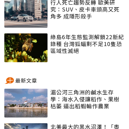
行人死亡趨勢反轉 歐美研
究：SUV、皮卡車頭高又死
角多 成隱形殺手
綠島6年生態監測解鎖22新紀
錄種 台灣狐蝠剩不足10隻恐
區域性滅絕
最新文章
湄公河三角洲的鹹水生存
學：海水入侵讓稻作、果樹
枯萎 逼出稻蝦輪作農業
北美最大的黑水沼澤！「奧