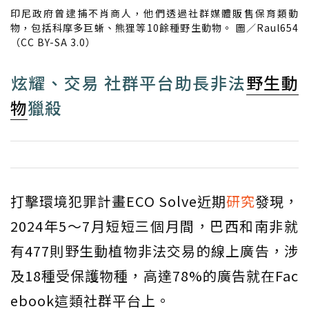
印尼政府曾逮捕不肖商人，他們透過社群媒體販售保育類動
物，包括科摩多巨蜥、熊狸等10餘種野生動物。 圖／Raul654
（CC BY-SA 3.0）
​炫耀、交易 社群平台助長非法
野生動
物
獵殺
打擊環境犯罪計畫ECO Solve近期
研究
發現，
2024年5～7月短短三個月間，巴西和南非就
有477則野生動植物非法交易的線上廣告，涉
及18種受保護物種，高達78%的廣告就在Fac
ebook這類社群平台上。