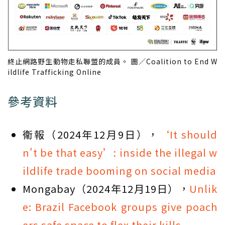
終止網路野生動物走私聯盟的成員。 圖／Coalition to End W
ildlife Trafficking Online
參考資料
衛報（2024年12月9日），
‘It should
n't be that easy’: inside the illegal w
ildlife trade booming on social media
Mongabay（2024年12月19日），
Unlik
e: Brazil Facebook groups give poach
ers safe space to flex their kills