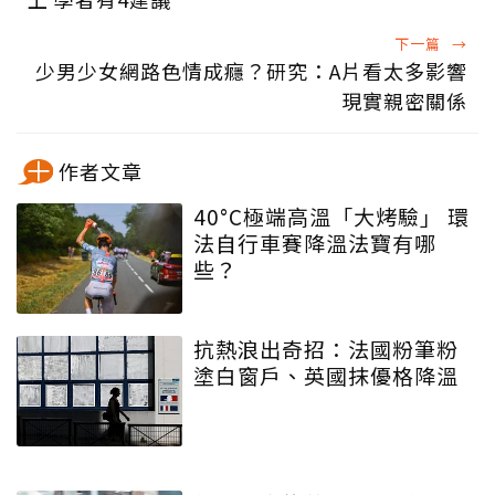
下一篇
→
少男少女網路色情成癮？研究：A片看太多影響
現實親密關係
作者文章
40°C極端高溫「大烤驗」 環
法自行車賽降溫法寶有哪
些？
抗熱浪出奇招：法國粉筆粉
塗白窗戶、英國抹優格降溫