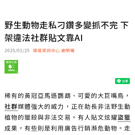
野生動物走私刁鑽多變抓不完 下
架違法社群貼文靠AI
2025/01/25
環境資訊中心 謝明珊
稀有的黃冠亞馬遜鸚鵡、可愛的大巨嘴鳥，
社群
媒體強大的威力，正在助長非法野生動
植物的獵殺與非法交易。有人貼文炫耀
盜獵
成果，有些則是利用廣告行銷瀕危動物。走