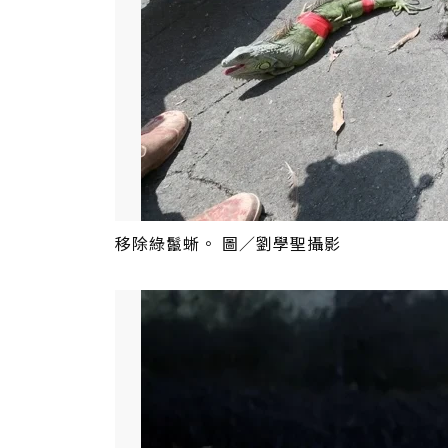
移除綠鬣蜥。 圖／劉學聖攝影