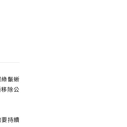
保綠鬣蜥
蜥移除公
需要持續