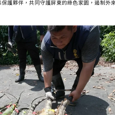
態保護夥伴，共同守護屏東的綠色家園，遏制外
。