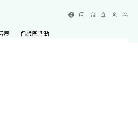
策展
倡議圈活動