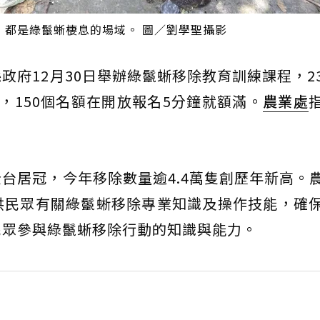
，都是綠鬣蜥棲息的場域。 圖／劉學聖攝影
縣政府12月30日舉辦綠鬣蜥移除教育訓練課程，2
，150個名額在開放報名5分鐘就額滿。
農業處
台居冠，今年移除數量逾4.4萬隻創歷年新高。
供民眾有關綠鬣蜥移除專業知識及操作技能，確
民眾參與綠鬣蜥移除行動的知識與能力。