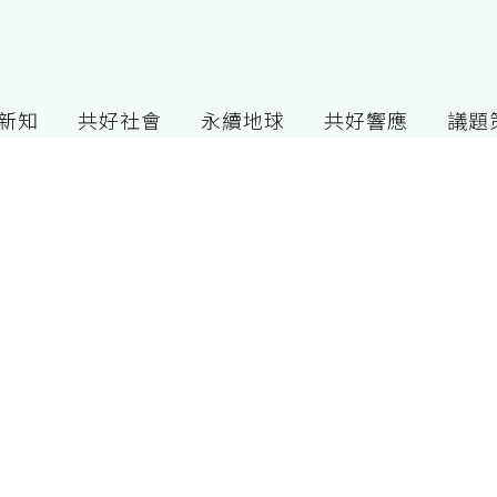
G新知
共好社會
永續地球
共好響應
議題