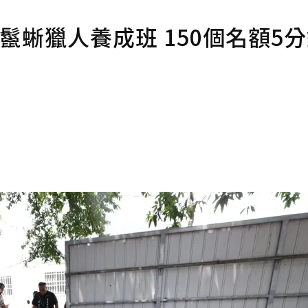
鬣蜥獵人養成班 150個名額5