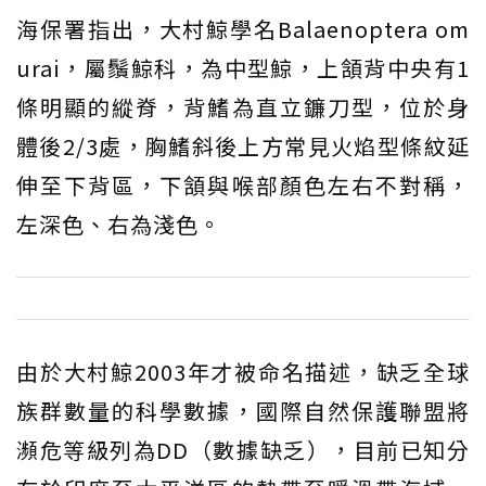
海保署指出，大村鯨學名Balaenoptera om
urai，屬鬚鯨科，為中型鯨，上頷背中央有1
條明顯的縱脊，背鰭為直立鐮刀型，位於身
體後2/3處，胸鰭斜後上方常見火焰型條紋延
伸至下背區，下頷與喉部顏色左右不對稱，
左深色、右為淺色。
由於大村鯨2003年才被命名描述，缺乏全球
族群數量的科學數據，國際自然保護聯盟將
瀕危等級列為DD（數據缺乏），目前已知分