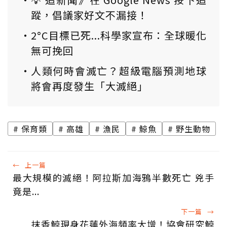
蹤，倡議家好文不漏接！
2°C目標已死...科學家宣布：全球暖化
無可挽回
人類何時會滅亡？超級電腦預測地球
將會再度發生「大滅絕」
保育類
高雄
漁民
鯨魚
野生動物
←
上一篇
最大規模的滅絕！阿拉斯加海鴉半數死亡 兇手
竟是...
下一篇
→
抹香鯨現身花蓮外海頻率大增！協會研究鯨