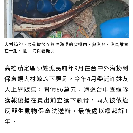
大村鯨的下顎骨被放在興達漁港的貨櫃內，與漁網、漁具堆置
在一起。 圖／海保署提供
高雄
茄定區陳姓
漁民
前年9月在台中外海撈到
保育類
大村鯨的下顎骨，今年4月委託許姓友
人上網販售，開價66萬元，海巡台中查緝隊
獲報後搶在賣出前查獲下顎骨，兩人被依違
反
野生動物
保育法送辦，最後處以緩起訴1
年。