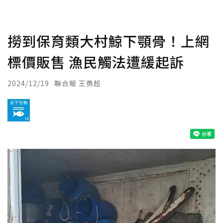
撈到保育類大村鯨下顎骨！上網
標價販售 漁民觸法遭緩起訴
2024/12/19
聯合報 王勇超