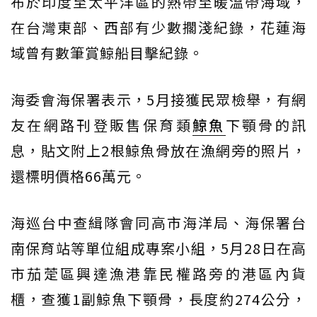
布於印度至太平洋區的熱帶至暖溫帶海域，
在台灣東部、西部有少數擱淺紀錄，花蓮海
域曾有數筆賞鯨船目擊紀錄。
海委會海保署表示，5月接獲民眾檢舉，有網
友在網路刊登販售保育類
鯨魚
下顎骨的訊
息，貼文附上2根鯨魚骨放在漁網旁的照片，
還標明價格66萬元。
海巡台中查緝隊會同高市海洋局、海保署台
南保育站等單位組成專案小組，5月28日在高
市茄萣區興達漁港靠民權路旁的港區內貨
櫃，查獲1副鯨魚下顎骨，長度約274公分，