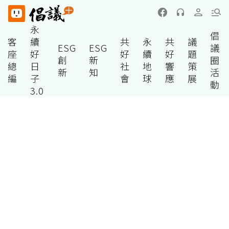
永
倡
客
續
共
永
共
議
ESG
ESG
議
座
好
好
續
好
題
創
新
圈
總
日
社
地
響
策
新
知
活
編
子
會
球
應
展
動
3.0