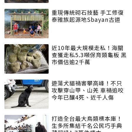
重現傳統砌石技藝 手工修復
泰雅族起源地Sbayan古道
近10年最大規模走私！海關
查獲走私5.3噸保育類龜板 黑
市價估逾2千萬
遊蕩犬貓禍害攀高峰！不只
攻擊穿山甲、山羌 車禍追咬
今年已釀4死、近千人傷
打造全台最大鳥類標本庫！
生多所集結千名公民巧手典