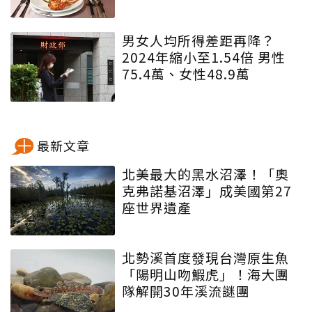
男女人均所得差距再降？
2024年縮小至1.54倍 男性
75.4萬、女性48.9萬
最新文章
北美最大的黑水沼澤！「奧
克弗諾基沼澤」成美國第27
座世界遺產
北勢溪首度發現台灣原生魚
「陽明山吻鰕虎」！海大團
隊解開30年溪流謎團