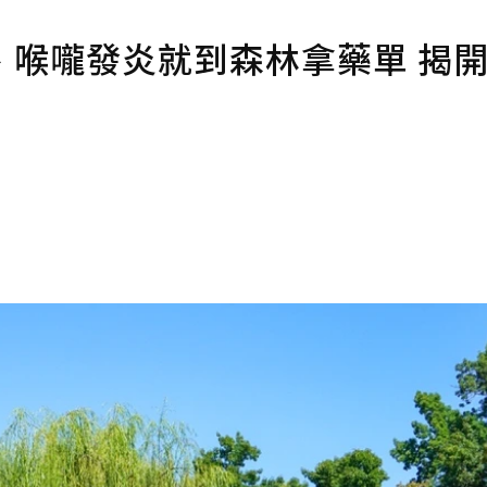
、喉嚨發炎就到森林拿藥單 揭