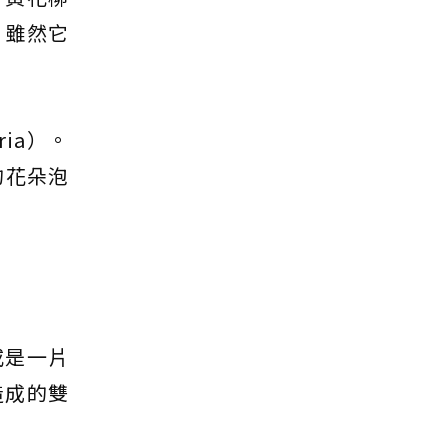
，雖然它
ia）。
的花朵泡
或是一片
造成的雙