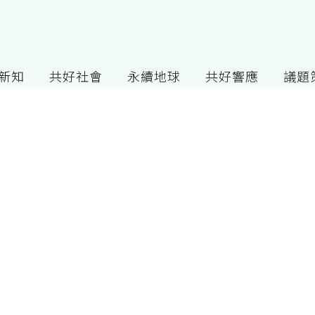
G新知
共好社會
永續地球
共好響應
議題