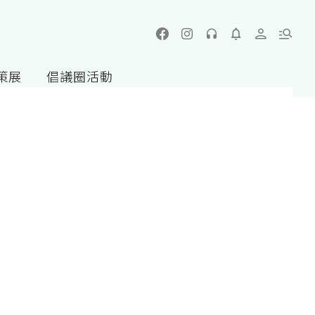
策展
倡議圈活動