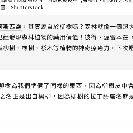
們準備了同樣的東西，因為柳樹皮中含有柳苷，而柳苷之名
Shutterstock
阿斯匹靈
，其實源自於柳樹嗎？森林就像一個超
已經發現森林植物的藥用價值！彼得・渥雷本在
識柳樹、橡樹、杉木等植物的神奇療癒力，下次
。
柳樹為我們準備了同樣的東西，因為柳樹皮中
柳苷之名正是出自楊柳，因為柳樹的拉丁語屬名就是「