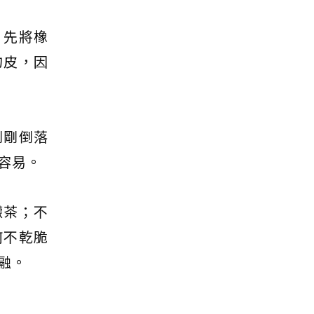
，先將橡
的皮，因
剛剛倒落
容易。
檬茶；不
何不乾脆
融。