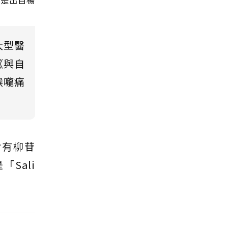
正是出自楊
大型醫
《與自
喉嚨痛
含有柳苷
Sali