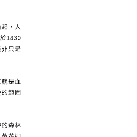
前起，人
1830
無非只是
直就是血
受的範圍
帶的森林
。黃花柳