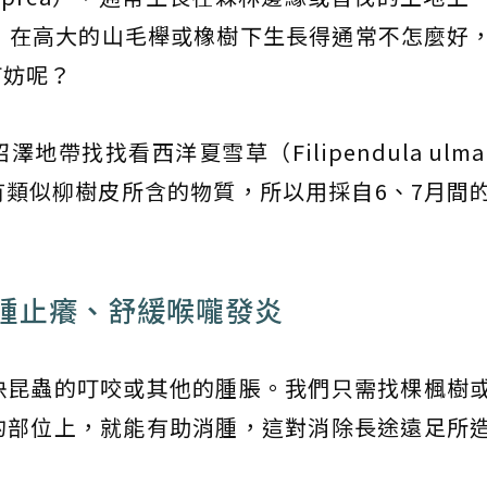
，在高大的山毛櫸或橡樹下生長得通常不怎麼好
何妨呢？
找找看西洋夏雪草（Filipendula ulmar
類似柳樹皮所含的物質，所以用採自6、7月間
腫止癢、舒緩喉嚨發炎
決昆蟲的叮咬或其他的腫脹。我們只需找棵楓樹
的部位上，就能有助消腫，這對消除長途遠足所