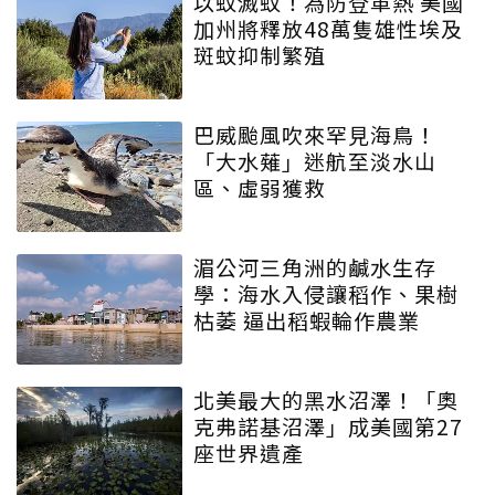
以蚊滅蚊！為防登革熱 美國
加州將釋放48萬隻雄性埃及
斑蚊抑制繁殖
巴威颱風吹來罕見海鳥！
「大水薙」迷航至淡水山
區、虛弱獲救
湄公河三角洲的鹹水生存
學：海水入侵讓稻作、果樹
枯萎 逼出稻蝦輪作農業
北美最大的黑水沼澤！「奧
克弗諾基沼澤」成美國第27
座世界遺產