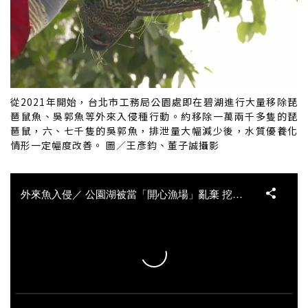
從2021年開始，台北市工務局公園處即在碧湖進行大量移除琵
琶鼠魚、吳郭魚等外來入侵種行動。約移除一萬兩千多隻的琵
琶鼠，六、七千隻的吳郭魚，排泄量大幅減少後，水質優養化
情形一定幅度改善。 圖／王彥鈞、董子誠攝影