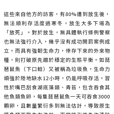
這些來自他方的訪客，有80%遭到放生後，
無法順利存活度過寒冬，放生大多下場為
「放死」。對於放生，無具體執行條例警察
也無法強行介入，幾乎沒有成功開罰案例成
立。而具有強韌生命力，倖存下來的外來物
種，則打破原先趨於穩定的生態平衡。如琵
琶鼠魚（下口鯰）又被稱為垃圾魚，生命力
頑強於陸地缺水12小時，仍能呼吸存活。習
性於嘴巴刮食湖底藻類、青苔，包含吞食其
他魚類魚卵，每隻琵琶鼠魚一天可吞食3000
顆卵，且數量繁衍多到無法估計，導致原生