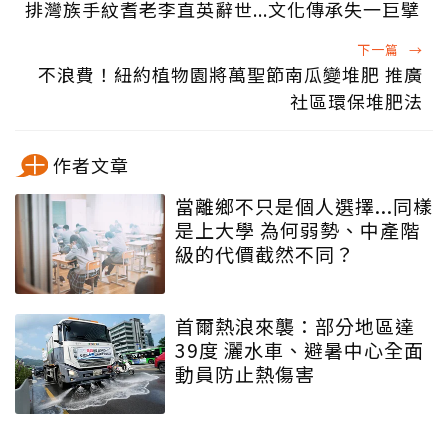
排灣族手紋耆老李直英辭世...文化傳承失一巨擘
下一篇
→
不浪費！紐約植物園將萬聖節南瓜變堆肥 推廣
社區環保堆肥法
作者文章
當離鄉不只是個人選擇...同樣
是上大學 為何弱勢、中產階
級的代價截然不同？
首爾熱浪來襲：部分地區達
39度 灑水車、避暑中心全面
動員防止熱傷害