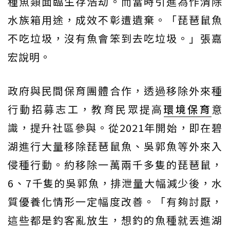
種魚類面臨生存浩劫。而當時引進為作清除
水族箱用途，成效不彰遭遺棄。「琵琶鼠魚
不吃垃圾，沒有魚會笨到去吃垃圾。」張嘉
宏說明。
政府與民間保育團體合作，透過移除外來種
行動招募志工，教育民眾提高
環境保育
意
識，提升社區參與。從2021年開始，即在碧
湖進行大量移除琵琶鼠魚、吳郭魚等外來入
侵種行動。約移除一萬兩千多隻的琵琶鼠，
6、7千隻的吳郭魚，排泄量大幅減少後，水
質優養化情形一定幅度改善。「有夠討厭，
這些都是釣客亂放生，想釣的魚種就丟進湖