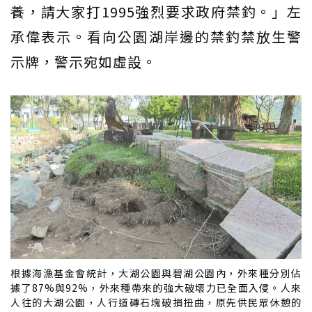
養，請大家打1995強烈要求政府禁釣。」左
承偉表示。看向公園湖岸邊的禁釣禁放生警
示牌，警示宛如虛設。
根據海漁基金會統計，大湖公園與碧湖公園內，外來種分別佔
據了87%與92%，外來種帶來的強大破壞力已全面入侵。人來
人往的大湖公園，人行道磚石塊破損扭曲，原先供民眾休憩的