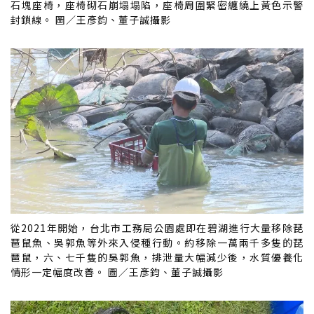
石塊座椅，座椅砌石崩塌塌陷，座椅周圍緊密纏繞上黃色示警
封鎖線。 圖／王彥鈞、董子誠攝影
從2021年開始，台北市工務局公園處即在碧湖進行大量移除琵
琶鼠魚、吳郭魚等外來入侵種行動。約移除一萬兩千多隻的琵
琶鼠，六、七千隻的吳郭魚，排泄量大幅減少後，水質優養化
情形一定幅度改善。 圖／王彥鈞、董子誠攝影