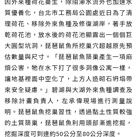
因外來種荷花蔓生，除阻滯水流外也加速水
質優養化，台北市工務局公園處近日為了清
理荷花、移除外來魚種及修復湖岸，著手放
乾荷花池，放水後的荷花池顯露出一個個巨
大圓型坑洞，琵琶鼠魚所挖巢穴超越原先預
估數量與尺寸。「琵琶鼠魚築巢產生一項麻
煩公害，牠在水下打了很多洞像公寓一樣，
讓地基裡面中空化了，上方人造砌石坍塌帶
來安全疑慮。」碧湖與大湖外來魚種調查及
移除計畫負責人，左承偉現場進行測量說
明。琵琶鼠魚挖巢習性，透過黏土性質較強
的土質築巢，琵琶鼠魚利用頭部漸進挖掘，
挖掘深度可到達約50公分至80公分深度。