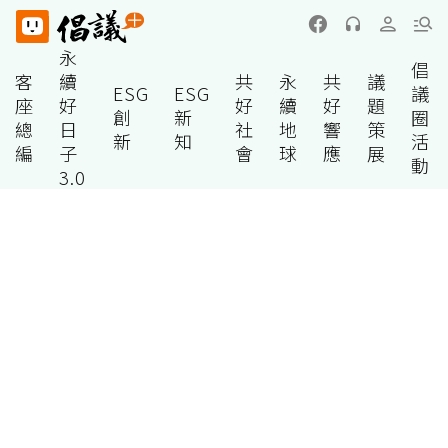
永
倡
客
續
共
永
共
議
ESG
ESG
議
座
好
好
續
好
題
創
新
圈
總
日
社
地
響
策
新
知
活
編
子
會
球
應
展
動
3.0