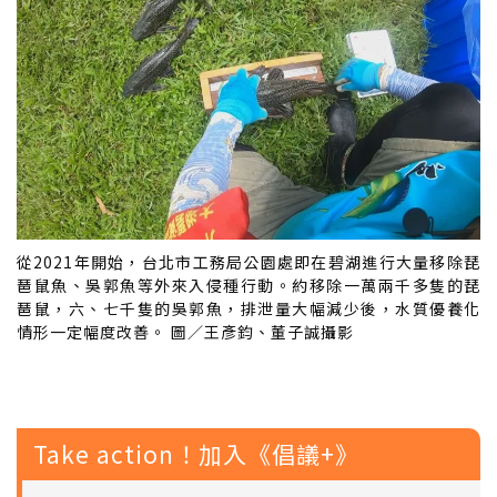
從2021年開始，台北市工務局公園處即在碧湖進行大量移除琵
琶鼠魚、吳郭魚等外來入侵種行動。約移除一萬兩千多隻的琵
琶鼠，六、七千隻的吳郭魚，排泄量大幅減少後，水質優養化
情形一定幅度改善。 圖／王彥鈞、董子誠攝影
Take action！加入《倡議+》