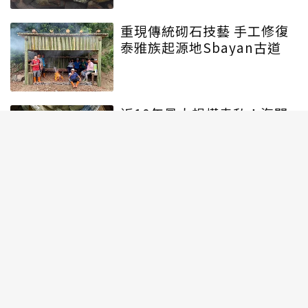
重現傳統砌石技藝 手工修復
泰雅族起源地Sbayan古道
近10年最大規模走私！海關
查獲走私5.3噸保育類龜板 黑
市價估逾2千萬
遊蕩犬貓禍害攀高峰！不只
攻擊穿山甲、山羌 車禍追咬
今年已釀4死、近千人傷