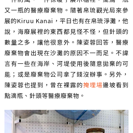
又一瓶的醫療廢棄物。隨著帛琉觀光局來參
展的Kiruu Kanai，平日也有在帛琉淨灘，他
說，海廢展裡的東西都見怪不怪，但針頭的
數量之多，讓他很意外。陳姿蓉回答，醫療
廢棄物會出現在沙灘的原因不一而足。不諱
言有一些在海岸、河堤使用後隨意拋棄的可
能；或是廢棄物公司拿了錢沒辦事。另外，
陳姿蓉也提到，曾在裸露的
掩埋場
邊坡看到
點滴瓶、針頭等醫療廢棄物。