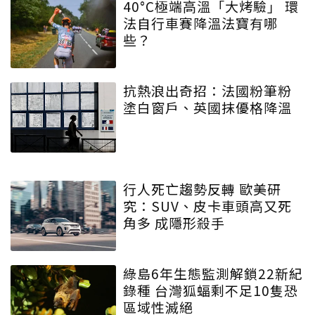
40°C極端高溫「大烤驗」 環
法自行車賽降溫法寶有哪
些？
抗熱浪出奇招：法國粉筆粉
塗白窗戶、英國抹優格降溫
行人死亡趨勢反轉 歐美研
究：SUV、皮卡車頭高又死
角多 成隱形殺手
綠島6年生態監測解鎖22新紀
錄種 台灣狐蝠剩不足10隻恐
區域性滅絕