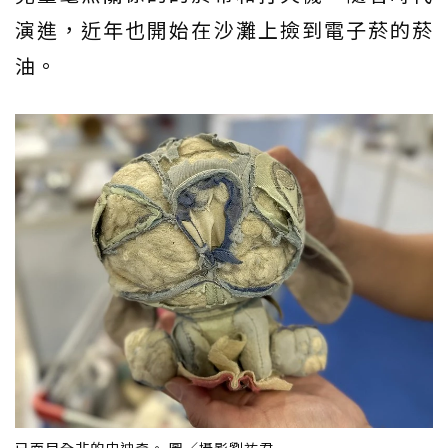
演進，近年也開始在沙灘上撿到電子菸的菸
油。
已面目全非的史迪奇。 圖／攝影劉祐君