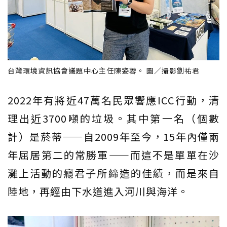
台灣環境資訊協會議題中心主任陳姿蓉。 圖／攝影劉祐君
2022年有將近47萬名民眾響應ICC行動，清
理出近3700噸的垃圾。其中第一名（個數
計）是菸蒂——自2009年至今，15年內僅兩
年屈居第二的常勝軍——而這不是單單在沙
灘上活動的癮君子所締造的佳績，而是來自
陸地，再經由下水道進入河川與海洋。