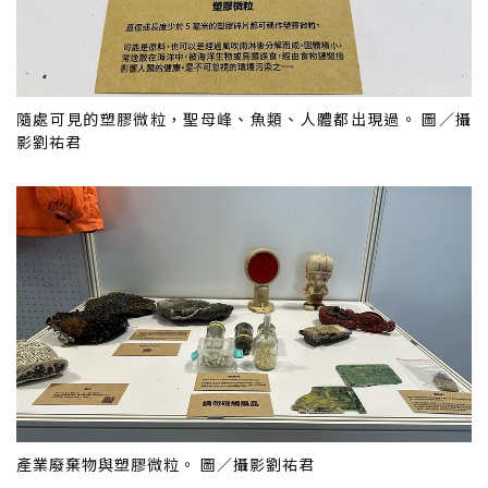
隨處可見的塑膠微粒，聖母峰、魚類、人體都出現過。 圖／攝
影劉祐君
產業廢棄物與塑膠微粒。 圖／攝影劉祐君