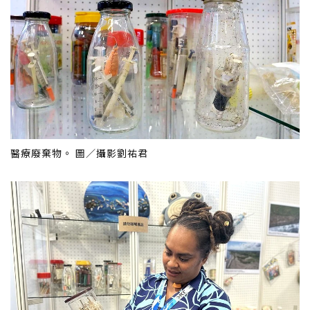
醫療廢棄物。 圖／攝影劉祐君