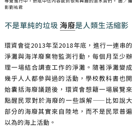
導覽進行中，對瓶中信內容感到很有興趣的潛水員們。 圖／攝
影劉祐君
不是單純的垃圾
海廢
是人類生活縮影
環資會從2013年至2018年底，進行一連串的
淨灘與海洋廢棄物監測行動，每個月至少辦
理一場結合調查工作的淨灘。隨著淨灘變成
幾乎人人都參與過的活動，學校教科書也開
始囊括海廢議題後，環資會想籍一場展覽來
點醒民眾對於海廢的一些誤解——比如說大
部分的海廢其實來自陸地，而不是民眾普遍
以為的海上活動。