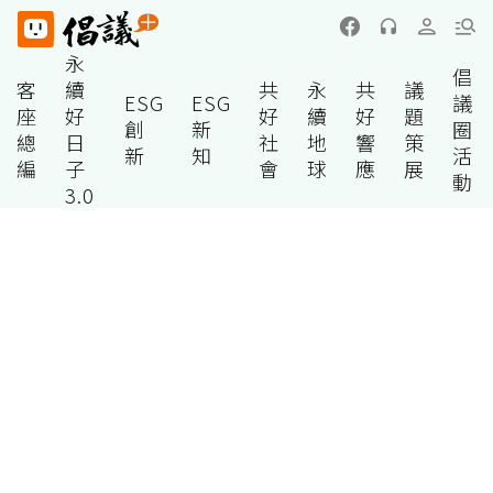
永
倡
客
續
共
永
共
議
ESG
ESG
議
座
好
好
續
好
題
創
新
圈
總
日
社
地
響
策
新
知
活
編
子
會
球
應
展
動
3.0