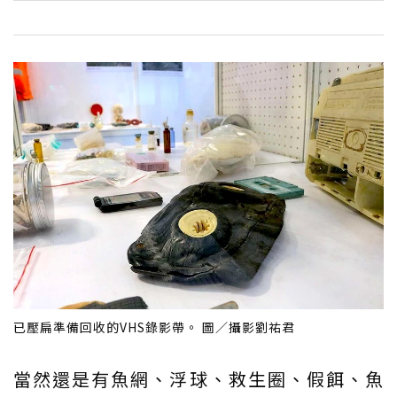
已壓扁準備回收的VHS錄影帶。 圖／攝影劉祐君
當然還是有魚網、浮球、救生圈、假餌、魚