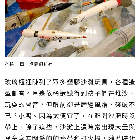
浮標。 圖／攝影劉祐君
玻璃櫃裡陳列了眾多塑膠沙灘玩具，各種造
型都有。耳邊依稀還聽得到孩子們在堆沙、
玩耍的聲音，但眼前卻是歷經風霜、殘破不
已的小鴨。因為太便宜了，在離開沙灘時沒
帶上。除了這些，沙灘上還時常出現大量與
兒童毫無關係的的菸蒂和打火機，隨著時代