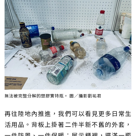
無法被完整分解的塑膠寶特瓶。 圖／攝影劉祐君
再往陸地內推進，我們可以看見更多日常生
活用品。背板上掛著二件半新不舊的外套，
一件防風、一件保暖；展示櫃裡，擺滿一瓶