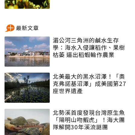
最新文章
湄公河三角洲的鹹水生存
學：海水入侵讓稻作、果樹
枯萎 逼出稻蝦輪作農業
北美最大的黑水沼澤！「奧
克弗諾基沼澤」成美國第27
座世界遺產
北勢溪首度發現台灣原生魚
「陽明山吻鰕虎」！海大團
隊解開30年溪流謎團