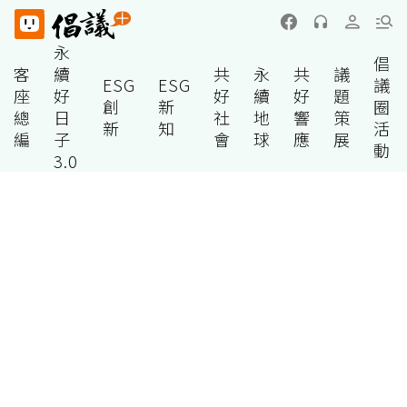
永
倡
客
續
共
永
共
議
ESG
ESG
議
座
好
好
續
好
題
創
新
圈
總
日
社
地
響
策
新
知
活
編
子
會
球
應
展
動
3.0