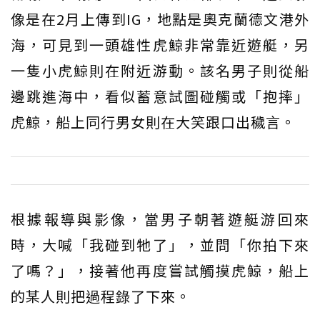
像是在2月上傳到IG，地點是奧克蘭德文港外
海，可見到一頭雄性虎鯨非常靠近遊艇，另
一隻小虎鯨則在附近游動。該名男子則從船
邊跳進海中，看似蓄意試圖碰觸或「抱摔」
虎鯨，船上同行男女則在大笑跟口出穢言。
根據報導與影像，當男子朝著遊艇游回來
時，大喊「我碰到牠了」，並問「你拍下來
了嗎？」，接著他再度嘗試觸摸虎鯨，船上
的某人則把過程錄了下來。