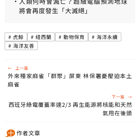
人類何時會滅亡？超級電腦預測地球
將會再度發生「大滅絕」
虎鯨
紐西蘭
動物保育
海洋永續
海洋友善
←
上一篇
外來種家麻雀「群聚」屏東 林保署憂壓迫本土
麻雀
下一篇
→
西班牙綠電覆蓋率達2/3 再生能源將核能和天然
氣甩在後頭
作者文章