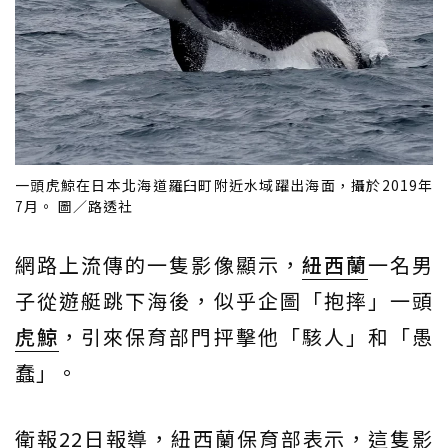
一頭虎鯨在日本北海道羅臼町附近水域躍出海面，攝於2019年
7月。 圖／路透社
網路上流傳的一隻影像顯示，
紐西蘭
一名男
子從遊艇跳下海後，似乎企圖「抱摔」一頭
虎鯨
，引來保育部門抨擊他「駭人」和「愚
蠢」。
衛報22日報導，紐西蘭保育部表示，這隻影