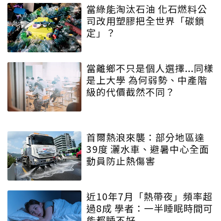
當綠能淘汰石油 化石燃料公
司改用塑膠把全世界「碳鎖
定」？
當離鄉不只是個人選擇...同樣
是上大學 為何弱勢、中產階
級的代價截然不同？
首爾熱浪來襲：部分地區達
39度 灑水車、避暑中心全面
動員防止熱傷害
近10年7月「熱帶夜」頻率超
過8成 學者：一半睡眠時間可
能都睡不好