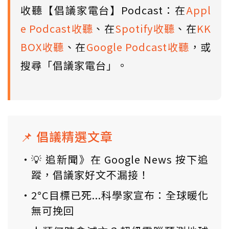
收聽【倡議家電台】Podcast：在
Appl
e Podcast收聽
、在
Spotify收聽
、在
KK
BOX收聽
、在
Google Podcast收聽
，或
搜尋「倡議家電台」。
📌 倡議精選文章
💡 追新聞》在 Google News 按下追
蹤，倡議家好文不漏接！
2°C目標已死...科學家宣布：全球暖化
無可挽回