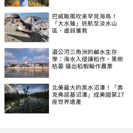
巴威颱風吹來罕見海鳥！
「大水薙」迷航至淡水山
區、虛弱獲救
湄公河三角洲的鹹水生存
學：海水入侵讓稻作、果樹
枯萎 逼出稻蝦輪作農業
北美最大的黑水沼澤！「奧
克弗諾基沼澤」成美國第27
座世界遺產