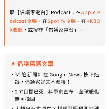
聽【倡議家電台】Podcast：在
Apple P
odcast收聽
、在
Spotify收聽
、在
KKBO
X收聽
，或搜尋「倡議家電台」。
📌 倡議精選文章
💡 追新聞》在 Google News 按下追
蹤，倡議家好文不漏接！
2°C目標已死...科學家宣布：全球暖化
無可挽回
人類何時會滅亡？超級電腦預測地球