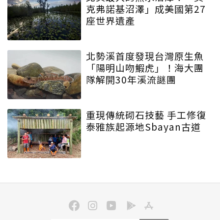
克弗諾基沼澤」成美國第27
座世界遺產
北勢溪首度發現台灣原生魚
「陽明山吻鰕虎」！海大團
隊解開30年溪流謎團
重現傳統砌石技藝 手工修復
泰雅族起源地Sbayan古道