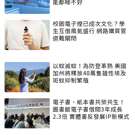
能都睡不好
校園電子煙已成次文化？學
生互借風氣盛行 網路購買管
道難關閉
以蚊滅蚊！為防登革熱 美國
加州將釋放48萬隻雄性埃及
斑蚊抑制繁殖
電子書、紙本書共榮共生！
圖書館電子書借閱3年成長
2.3倍 實體書反發展IP新模式