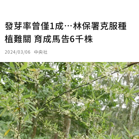
發芽率曾僅1成…林保署克服種
植難關 育成馬告6千株
2024/03/06
中央社