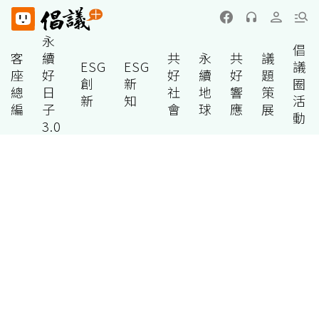
永
倡
客
續
共
永
共
議
ESG
ESG
議
座
好
好
續
好
題
創
新
圈
總
日
社
地
響
策
新
知
活
編
子
會
球
應
展
動
3.0