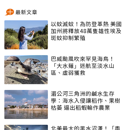
最新文章
以蚊滅蚊！為防登革熱 美國
加州將釋放48萬隻雄性埃及
斑蚊抑制繁殖
巴威颱風吹來罕見海鳥！
「大水薙」迷航至淡水山
區、虛弱獲救
湄公河三角洲的鹹水生存
學：海水入侵讓稻作、果樹
枯萎 逼出稻蝦輪作農業
北美最大的黑水沼澤！「奧