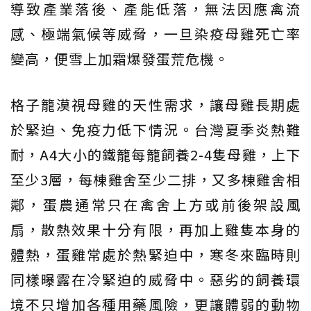
導致產業落後、產能低落，無法因應禽流
感、極端氣候等威脅，一旦染疫母雞死亡率
變高，便雪上加霜爆發蛋荒危機。
格子籠漠視母雞的天性需求，讓母雞長期處
於緊迫、免疫力低下情況。台灣夏季炎熱難
耐，A4大小的鐵籠每籠飼養2-4隻母雞，上下
至少3層，每棟雞舍至少二排，又多棟雞舍相
鄰，蛋農通常只在禽舍上方或前後架設風
扇，散熱效果十分有限，再加上雞隻本身的
體熱，蛋雞常處於熱緊迫中，寒冬來臨時則
同樣曝露在冷緊迫的威脅中。惡劣的飼養環
境不只增加各種用藥風險，更讓體弱的動物