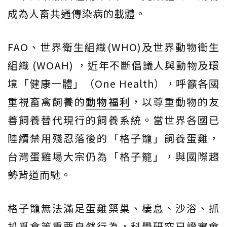
成為人畜共通傳染病的載體。
FAO、世界衛生組織(WHO)及世界動物衛生
組織 (WOAH) ，近年不斷倡議人與動物及環
境「健康一體」（One Health），呼籲各國
重視畜禽飼養的
動物福利
，以尊重動物的友
善飼養替代現行的飼養系統。當世界各國已
陸續禁用殘忍落後的「格子籠」飼養蛋雞，
台灣蛋雞場大宗仍為「格子籠」，與國際趨
勢背道而馳。
格子籠無法滿足蛋雞築巢、棲息、沙浴、抓
扒覓食等重要自然行為，科學研究已證實會