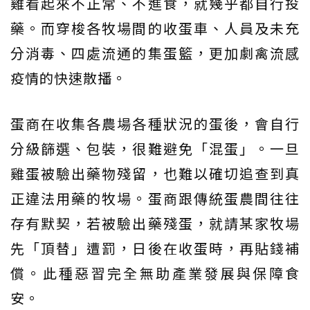
雞看起來不正常、不進食，就幾乎都自行投
藥。而穿梭各牧場間的收蛋車、人員及未充
分消毒、四處流通的集蛋籃，更加劇禽流感
疫情的快速散播。
蛋商在收集各農場各種狀況的蛋後，會自行
分級篩選、包裝，很難避免「混蛋」。一旦
雞蛋被驗出藥物殘留，也難以確切追查到真
正違法用藥的牧場。蛋商跟傳統蛋農間往往
存有默契，若被驗出藥殘蛋，就請某家牧場
先「頂替」遭罰，日後在收蛋時，再貼錢補
償。此種惡習完全無助產業發展與保障食
安。