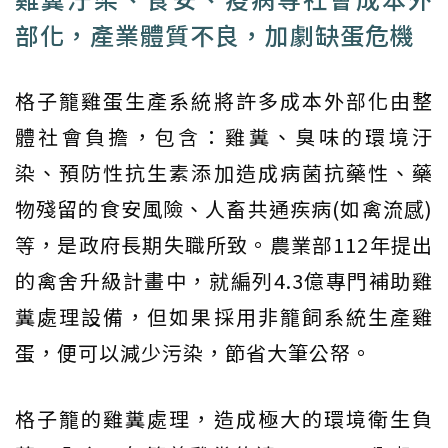
部化，產業體質不良，加劇缺蛋危機
格子籠雞蛋生產系統將許多成本外部化由整
體社會負擔，包含：雞糞、臭味的環境汙
染、預防性抗生素添加造成病菌抗藥性、藥
物殘留的食安風險、人畜共通疾病(如禽流感)
等，是政府長期失職所致。農業部112年提出
的禽舍升級計畫中，就編列4.3億專門補助雞
糞處理設備，但如果採用非籠飼系統生產雞
蛋，便可以減少污染，節省大筆公帑。
格子籠的雞糞處理，造成極大的環境衛生負