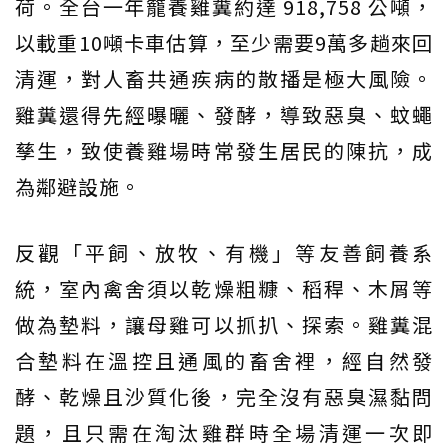
荷。全台一年籠養雞糞約達 918,758 公噸，
以載重10噸卡車估算，至少需要9萬多趟來回
清運，對人畜共通疾病的散播是極大風險。
雞糞還得先經曝曬、發酵，導致惡臭、蚊蠅
孳生，致使養雞場時常發生居民的陳抗，成
為鄰避設施。
反觀「平飼、放牧、有機」等友善飼養系
統，室內禽舍須以乾燥粗糠、稻稈、木屑等
做為墊料，讓母雞可以抓扒、探索。雞糞混
合墊料在溫控且通風的畜舍裡，經自然發
酵、乾燥且沙質化後，完全沒有惡臭濕黏問
題，且只需在淘汰雞群時全場清運一次即