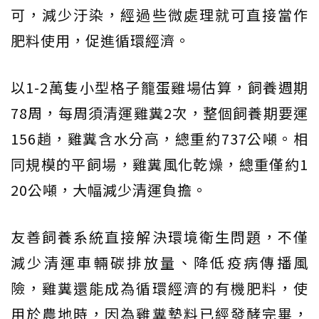
可，減少汙染，經過些微處理就可直接當作
肥料使用，促進循環經濟。
以1-2萬隻小型格子籠蛋雞場估算，飼養週期
78周，每周須清運雞糞2次，整個飼養期要運
156趟，雞糞含水分高，總重約737公噸。相
同規模的平飼場，雞糞風化乾燥，總重僅約1
20公噸，大幅減少清運負擔。
友善飼養系統直接解決環境衛生問題，不僅
減少清運車輛碳排放量、降低疫病傳播風
險，雞糞還能成為循環經濟的有機肥料，使
用於農地時，因為雞糞墊料已經發酵完畢，