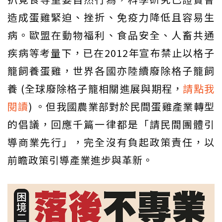
造成蛋雞緊迫、挫折、免疫力降低且容易生
病。歐盟在動物福利、食品安全、人畜共通
疾病等考量下，已在2012年宣布禁止以格子
籠飼養蛋雞，世界各國亦陸續廢除格子籠飼
養 (全球廢除格子籠相關進展與期程，
請點我
閱讀
) 。但我國農業部對於民間蛋雞產業轉型
的倡議，回應千篇一律都是「請民間團體引
導商業先行」，完全沒有負起政策責任，以
前瞻政策引導產業進步與革新。