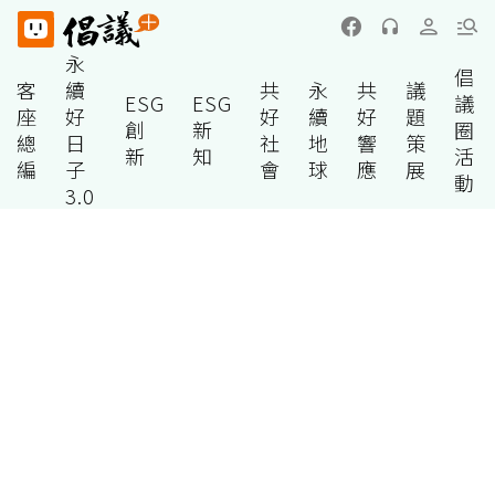
永
倡
客
續
共
永
共
議
ESG
ESG
議
座
好
好
續
好
題
創
新
圈
總
日
社
地
響
策
新
知
活
編
子
會
球
應
展
動
3.0