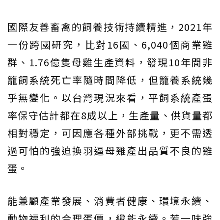
國際友善畜禽的飼養技術持續精進，2021年
一份跨國研究，比對16國、6,040個商業雞
群、1.76億隻母雞生產資料，發現10年間非
籠飼系統死亡率隨時間降低，但籠養系統幾
乎無變化。以台灣現況來看，平飼系統產蛋
率保守估計都在8成以上，生產量、供貨量都
相對穩定，可因應各種外部挑戰，更不需透
過可怕的強迫換羽逼母雞產出品質不良的雞
蛋。
能兼顧產業發展、消費者健康、環境永續、
動物福利的合理蛋價，纔能永續。若一味強