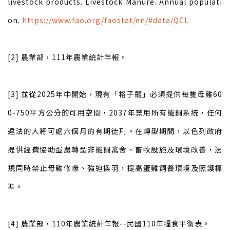
livestock products. Livestock Manure. Annual populati
on.
https://www.fao.org/faostat/en/#data/QCL
[2] 農業部，111年農業統計年報。
[3] 並從2025年中開始，現有「格子籠」必須提供每隻母雞60
0-750平方公分的可用空間，2037年禁用所有籠飼系統，任何
違法的人將可處六個月的有期徒刑。在轉型期間，以色列政府
提供經費協助蛋農轉型非籠飼禽舍、畜牧設施及環境改善，法
規同時禁止母雞修喙、強迫換羽，提高蛋雞飼養環境及照護標
準。
[4] 農業部，110年農業統計年報--民國110年糧食平衡表。