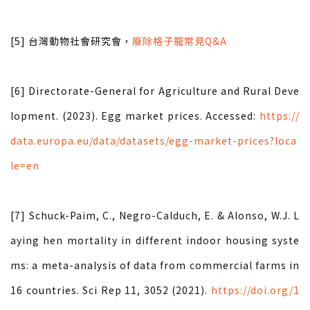
[5] 台灣動物社會研究會，
廢除格子籠常見Q&A
[6] Directorate-General for Agriculture and Rural Deve
lopment. (2023). Egg market prices. Accessed:
https://
data.europa.eu/data/datasets/egg-market-prices?loca
le=en
[7] Schuck-Paim, C., Negro-Calduch, E. & Alonso, W.J. L
aying hen mortality in different indoor housing syste
ms: a meta-analysis of data from commercial farms in
16 countries. Sci Rep 11, 3052 (2021).
https://doi.org/1