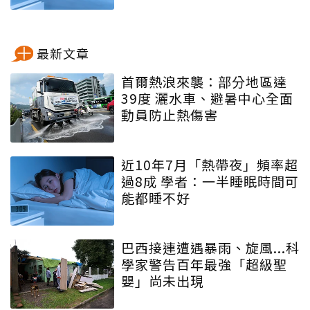
最新文章
首爾熱浪來襲：部分地區達
39度 灑水車、避暑中心全面
動員防止熱傷害
近10年7月「熱帶夜」頻率超
過8成 學者：一半睡眠時間可
能都睡不好
巴西接連遭遇暴雨、旋風...科
學家警告百年最強「超級聖
嬰」尚未出現