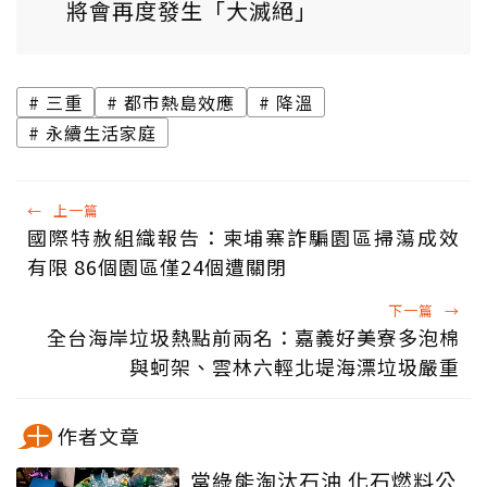
將會再度發生「大滅絕」
三重
都市熱島效應
降溫
永續生活家庭
←
上一篇
國際特赦組織報告：柬埔寨詐騙園區掃蕩成效
有限 86個園區僅24個遭關閉
下一篇
→
全台海岸垃圾熱點前兩名：嘉義好美寮多泡棉
與蚵架、雲林六輕北堤海漂垃圾嚴重
作者文章
當綠能淘汰石油 化石燃料公