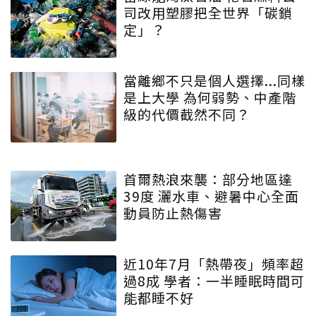
司改用塑膠把全世界「碳鎖
定」？
當離鄉不只是個人選擇...同樣
是上大學 為何弱勢、中產階
級的代價截然不同？
首爾熱浪來襲：部分地區達
39度 灑水車、避暑中心全面
動員防止熱傷害
近10年7月「熱帶夜」頻率超
過8成 學者：一半睡眠時間可
能都睡不好