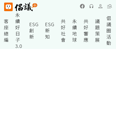
永
倡
客
續
共
永
共
議
ESG
ESG
議
座
好
好
續
好
題
創
新
圈
總
日
社
地
響
策
新
知
活
編
子
會
球
應
展
動
3.0