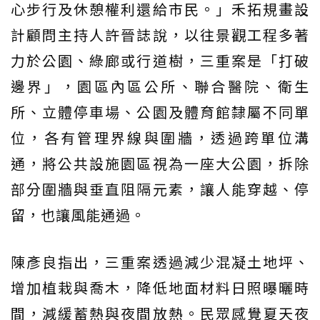
心步行及休憩權利還給市民。」禾拓規畫設
計顧問主持人許晉誌說，以往景觀工程多著
力於公園、綠廊或行道樹，三重案是「打破
邊界」，園區內區公所、聯合醫院、衛生
所、立體停車場、公園及體育館隸屬不同單
位，各有管理界線與圍牆，透過跨單位溝
通，將公共設施園區視為一座大公園，拆除
部分圍牆與垂直阻隔元素，讓人能穿越、停
留，也讓風能通過。
陳彥良指出，三重案透過減少混凝土地坪、
增加植栽與喬木，降低地面材料日照曝曬時
間，減緩蓄熱與夜間放熱。民眾感覺夏天夜