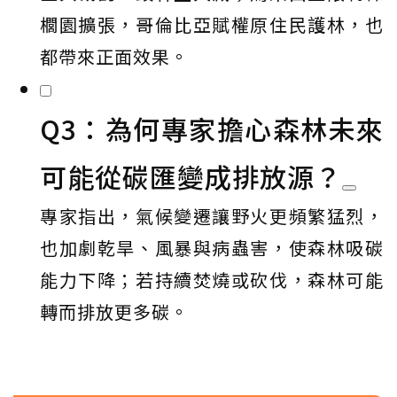
櫚園擴張，哥倫比亞賦權原住民護林，也
都帶來正面效果。
Q3：為何專家擔心森林未來
可能從碳匯變成排放源？
專家指出，氣候變遷讓野火更頻繁猛烈，
也加劇乾旱、風暴與病蟲害，使森林吸碳
能力下降；若持續焚燒或砍伐，森林可能
轉而排放更多碳。