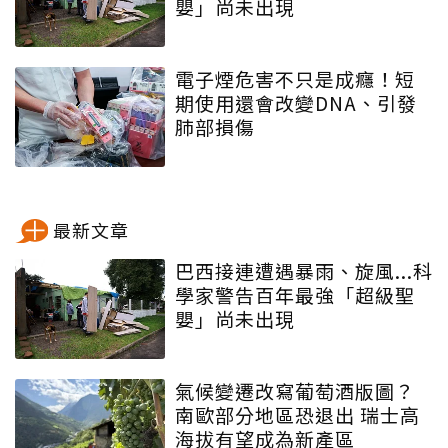
嬰」尚未出現
電子煙危害不只是成癮！短
期使用還會改變DNA、引發
肺部損傷
最新文章
巴西接連遭遇暴雨、旋風...科
學家警告百年最強「超級聖
嬰」尚未出現
氣候變遷改寫葡萄酒版圖？
南歐部分地區恐退出 瑞士高
海拔有望成為新產區