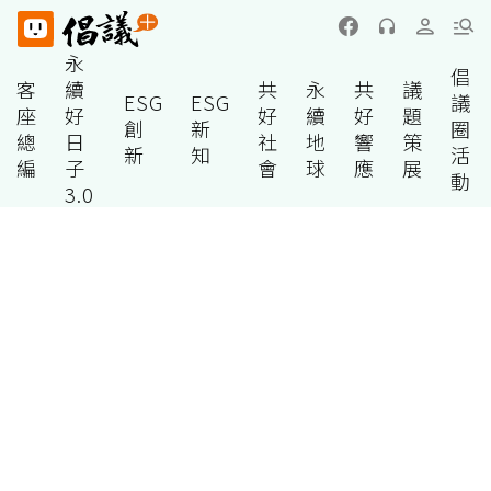
永
倡
客
續
共
永
共
議
ESG
ESG
議
座
好
好
續
好
題
創
新
圈
總
日
社
地
響
策
新
知
活
編
子
會
球
應
展
動
3.0