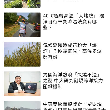
40°C極端高溫「大烤驗」 環
法自行車賽降溫法寶有哪
些？
氣候變遷造成花粉大「爆
炸」？極端氣候、高溫多濕
都有份
揭開海洋熱浪「久燒不退」
之謎 中大研究發現跨洋接力
關鍵機制
中東雙峽面臨威脅、聖嬰現
象減少巴拿馬運河通行量 3大