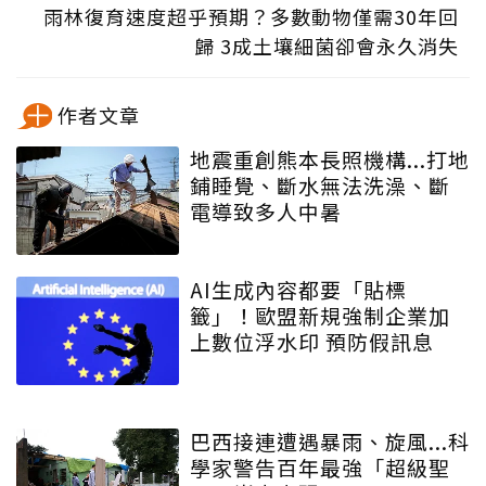
雨林復育速度超乎預期？多數動物僅需30年回
歸 3成土壤細菌卻會永久消失
作者文章
地震重創熊本長照機構...打地
鋪睡覺、斷水無法洗澡、斷
電導致多人中暑
AI生成內容都要「貼標
籤」！歐盟新規強制企業加
上數位浮水印 預防假訊息
巴西接連遭遇暴雨、旋風...科
學家警告百年最強「超級聖