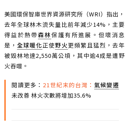
美國環保智庫世界資源研究所（WRI）指出，
去年全球林木流失量比前年減少14%，主要
得益於熱帶
森林
保護有所進展。但壞消息
是，
全球暖化
正使
野火
更頻繁且猛烈，去年
被毀林地達2,550萬公頃，其中逾4成是遭野
火吞噬。
閱讀更多：
21世紀末的台灣：
氣候變遷
未改善 林火次數將增加35.6%