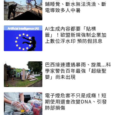
鋪睡覺、斷水無法洗澡、斷
電導致多人中暑
AI生成內容都要「貼標
籤」！歐盟新規強制企業加
上數位浮水印 預防假訊息
巴西接連遭遇暴雨、旋風...科
學家警告百年最強「超級聖
嬰」尚未出現
電子煙危害不只是成癮！短
期使用還會改變DNA、引發
肺部損傷