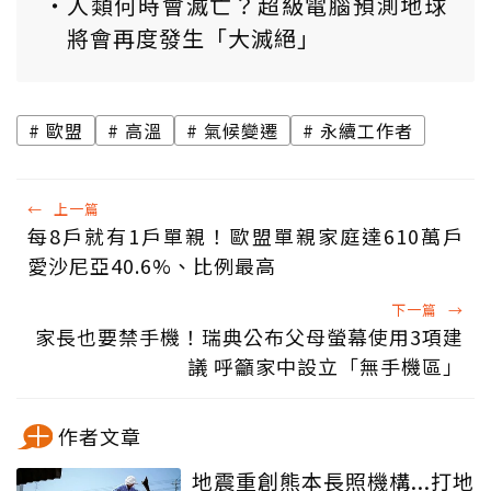
人類何時會滅亡？超級電腦預測地球
將會再度發生「大滅絕」
歐盟
高溫
氣候變遷
永續工作者
←
上一篇
每8戶就有1戶單親！歐盟單親家庭達610萬戶
愛沙尼亞40.6%、比例最高
下一篇
→
家長也要禁手機！瑞典公布父母螢幕使用3項建
議 呼籲家中設立「無手機區」
作者文章
地震重創熊本長照機構...打地