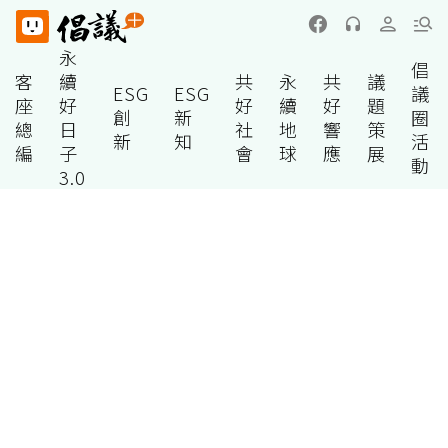
永
倡
客
續
共
永
共
議
ESG
ESG
議
座
好
好
續
好
題
創
新
圈
總
日
社
地
響
策
新
知
活
編
子
會
球
應
展
動
3.0