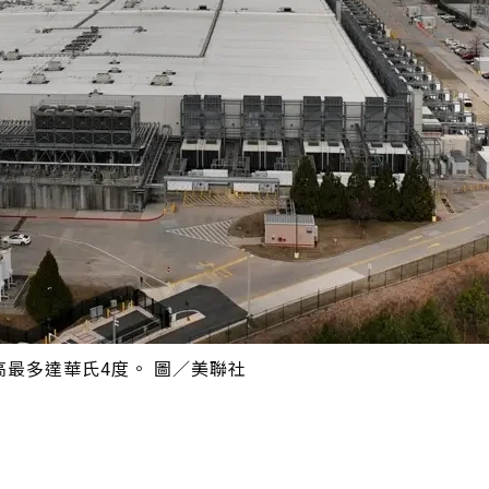
最多達華氏4度。 圖／美聯社