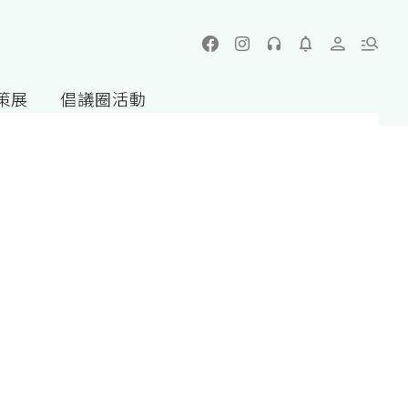
策展
倡議圈活動