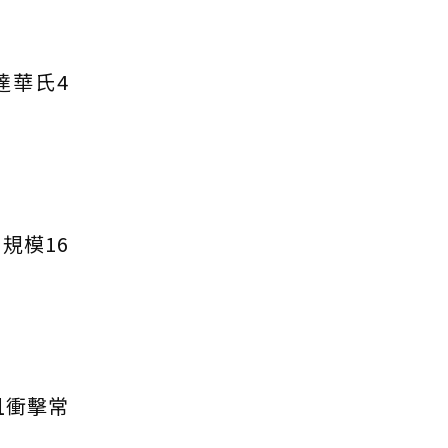
達華氏4
規模16
且衝擊常