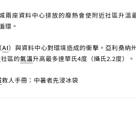
兩座資料中心排放的廢熱會使附近社區升溫最多
循環。
（
AI
）與資料中心對環境造成的衝擊。亞利桑納
近社區的
氣溫
升高最多達華氏4度（攝氏2.2度）。
城
救人手冊：中暑者先浸冰袋