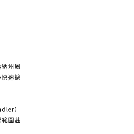
桑納州鳳
心快速擴
ler）
響範圍甚