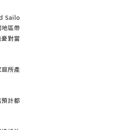
ailo
圍地區帶
擔憂對當
家庭所產
溫預計都