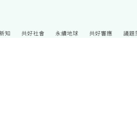
G新知
共好社會
永續地球
共好響應
議題