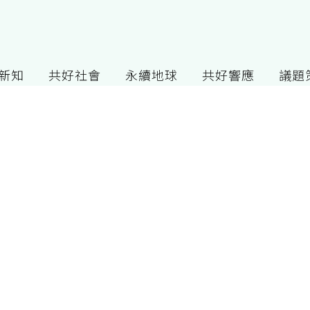
G新知
共好社會
永續地球
共好響應
議題