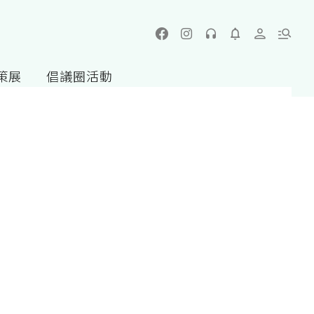
策展
倡議圈活動