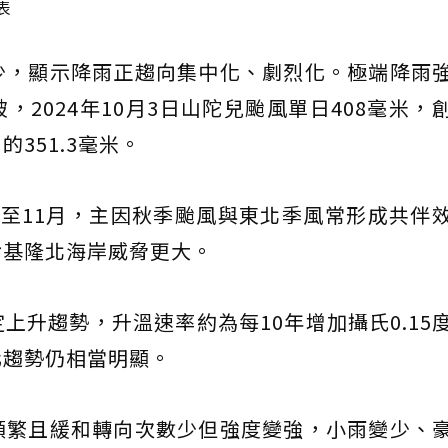
表
少，顯示降雨正趨向集中化、劇烈化。極端降雨
2024年10月3日山陀兒颱風單日408毫米，
的351.3毫米。
至11月，主因秋季颱風與東北季風常形成共伴
對基隆北海岸威脅更大。
上升趨勢，升溫速率約為每10年增加攝氏0.15
化趨勢仍相當明顯。
頻繁且緩和轉向次數少但強度變強，小雨變少、