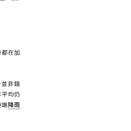
勢都在加
少並非錯
年平均仍
極端
降雨