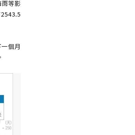
梅雨等影
43.5
下一個月
。