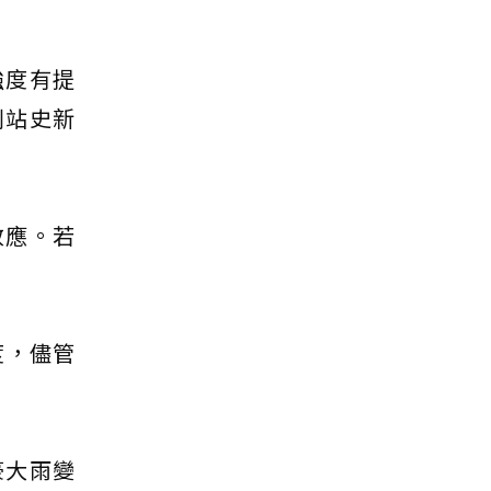
強度有提
創站史新
效應。若
度，儘管
豪大雨變