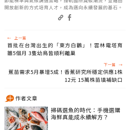
節能標準與氣候調適策略，接軌國際減碳潮流，並藉由
開放創新的方式培育人才，成為邁向永續發展的基石。
←
上一篇
首批在台灣出生的「東方白鸛」！雲林電塔育
雛5個月 3隻幼鳥皆順利離巢
下一篇
→
蕉苗需求5月暴增5成！香蕉研究所穩定供應1株
12元 15萬株苗填補缺口
作者文章
掃碼選魚的時代：手機選購
海鮮真能成永續解方？