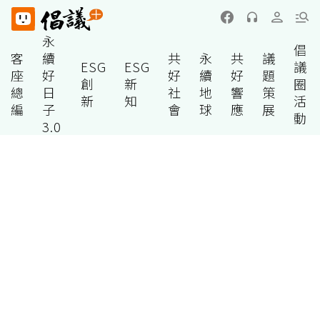
永
倡
客
續
共
永
共
議
ESG
ESG
議
座
好
好
續
好
題
創
新
圈
總
日
社
地
響
策
新
知
活
編
子
會
球
應
展
動
3.0