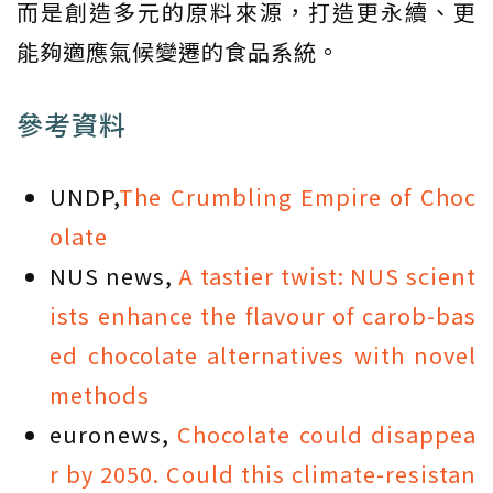
而是創造多元的原料來源，打造更永續、更
能夠適應氣候變遷的食品系統。
參考資料
UNDP,
The Crumbling Empire of Choc
olate
NUS news,
A tastier twist: NUS scient
ists enhance the flavour of carob-bas
ed chocolate alternatives with novel
methods
euronews,
Chocolate could disappea
r by 2050. Could this climate-resistan