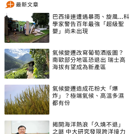
最新文章
巴西接連遭遇暴雨、旋風...科
學家警告百年最強「超級聖
嬰」尚未出現
氣候變遷改寫葡萄酒版圖？
南歐部分地區恐退出 瑞士高
海拔有望成為新產區
氣候變遷造成花粉大「爆
炸」？極端氣候、高溫多濕
都有份
揭開海洋熱浪「久燒不退」
之謎 中大研究發現跨洋接力