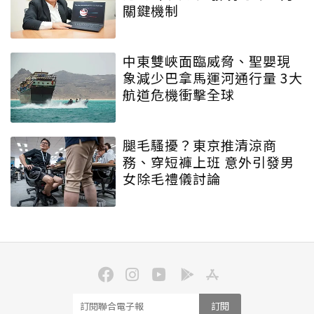
關鍵機制
中東雙峽面臨威脅、聖嬰現
象減少巴拿馬運河通行量 3大
航道危機衝擊全球
腿毛騷擾？東京推清涼商
務、穿短褲上班 意外引發男
女除毛禮儀討論
訂閱