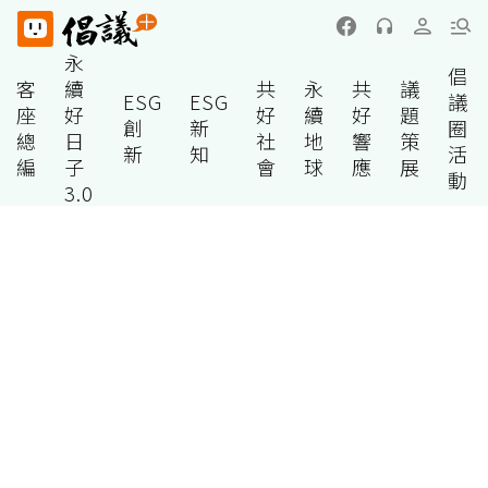
永
倡
客
續
共
永
共
議
ESG
ESG
議
座
好
好
續
好
題
創
新
圈
總
日
社
地
響
策
新
知
活
編
子
會
球
應
展
動
3.0