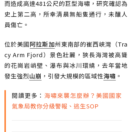
而造成高達481公尺的巨型海嘯，研究確認為
史上第二高，所幸清晨無船隻通行，未釀人
員傷亡。
位於美國
阿拉斯加
州東南部的崔西峽灣（Tra
cy Arm Fjord）景色壯麗，狹長海灣被高聳
的花崗岩峭壁、瀑布與冰川環繞，去年當地
發生強烈
山崩
，引發大規模的區域性
海嘯
。
閱讀更多：
海嘯來襲怎麼辦？美國國家
氣象局教你分級警報、逃生SOP