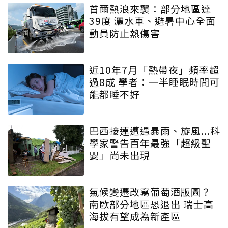
首爾熱浪來襲：部分地區達
39度 灑水車、避暑中心全面
動員防止熱傷害
近10年7月「熱帶夜」頻率超
過8成 學者：一半睡眠時間可
能都睡不好
巴西接連遭遇暴雨、旋風...科
學家警告百年最強「超級聖
嬰」尚未出現
氣候變遷改寫葡萄酒版圖？
南歐部分地區恐退出 瑞士高
海拔有望成為新產區