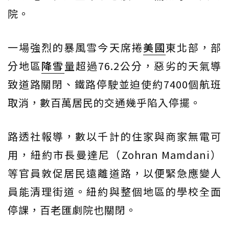
院。
一場強烈的暴風雪今天席捲
美國
東北部，部
分地區
降雪
量超過76.2公分，惡劣的天氣導
致道路關閉、鐵路停駛並迫使約7400個航班
取消，數百萬居民的交通幾乎陷入停擺。
路透社報導，數以千計的住家與商家無電可
用，紐約市長曼達尼（Zohran Mamdani）
等官員敦促居民遠離道路，以便緊急應變人
員能清理街道。紐約與整個地區的學校全面
停課，百老匯劇院也關閉。