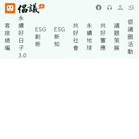
永
倡
客
續
共
永
共
議
ESG
ESG
議
座
好
好
續
好
題
創
新
圈
總
日
社
地
響
策
新
知
活
編
子
會
球
應
展
動
3.0