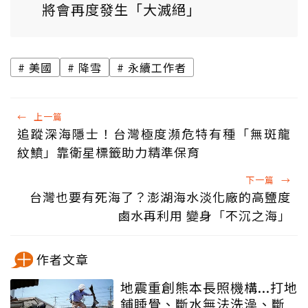
將會再度發生「大滅絕」
美國
降雪
永續工作者
←
上一篇
追蹤深海隱士！台灣極度瀕危特有種「無斑龍
紋鱝」靠衛星標籤助力精準保育
下一篇
→
台灣也要有死海了？澎湖海水淡化廠的高鹽度
鹵水再利用 變身「不沉之海」
作者文章
地震重創熊本長照機構...打地
鋪睡覺、斷水無法洗澡、斷