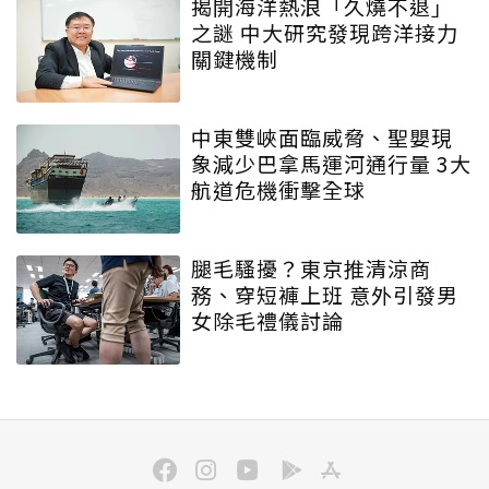
揭開海洋熱浪「久燒不退」
之謎 中大研究發現跨洋接力
關鍵機制
中東雙峽面臨威脅、聖嬰現
象減少巴拿馬運河通行量 3大
航道危機衝擊全球
腿毛騷擾？東京推清涼商
務、穿短褲上班 意外引發男
女除毛禮儀討論