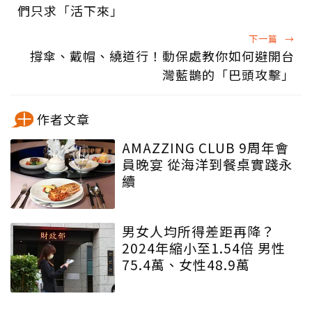
們只求「活下來」
下一篇
→
撐傘、戴帽、繞道行！動保處教你如何避開台
灣藍鵲的「巴頭攻擊」
作者文章
AMAZZING CLUB 9周年會
員晚宴 從海洋到餐桌實踐永
續
男女人均所得差距再降？
2024年縮小至1.54倍 男性
75.4萬、女性48.9萬