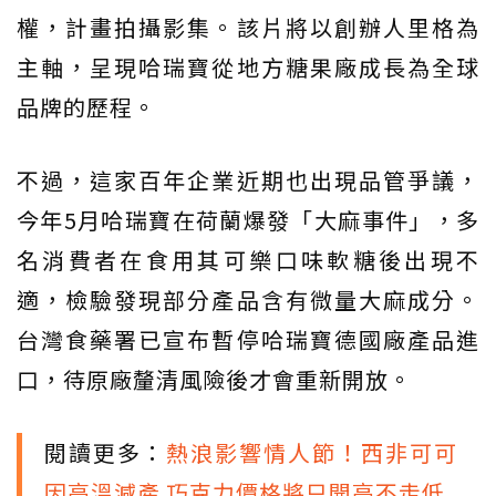
權，計畫拍攝影集。該片將以創辦人里格為
主軸，呈現哈瑞寶從地方糖果廠成長為全球
品牌的歷程。
不過，這家百年企業近期也出現品管爭議，
今年5月哈瑞寶在荷蘭爆發「大麻事件」，多
名消費者在食用其可樂口味軟糖後出現不
適，檢驗發現部分產品含有微量大麻成分。
台灣食藥署已宣布暫停哈瑞寶德國廠產品進
口，待原廠釐清風險後才會重新開放。
閱讀更多：
熱浪影響情人節！西非可可
因高溫減產 巧克力價格將只開高不走低