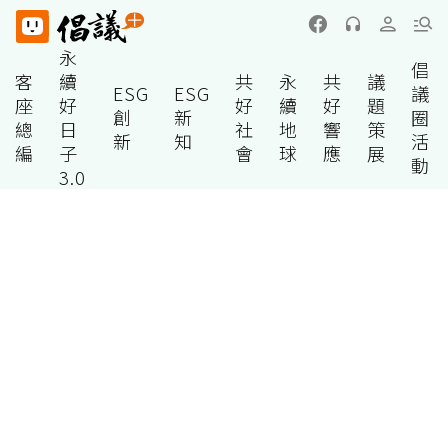
永
倡
客
續
共
永
共
議
ESG
ESG
議
座
好
好
續
好
題
創
新
圈
總
日
社
地
響
策
新
知
活
編
子
會
球
應
展
動
3.0