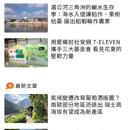
湄公河三角洲的鹹水生存
學：海水入侵讓稻作、果樹
枯萎 逼出稻蝦輪作農業
用愛織就社安網 7-ELEVEN
攜手三大基金會 看見花東的
堅韌力量
最新文章
氣候變遷改寫葡萄酒版圖？
南歐部分地區恐退出 瑞士高
海拔有望成為新產區