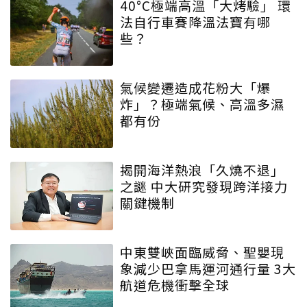
40°C極端高溫「大烤驗」 環
法自行車賽降溫法寶有哪
些？
氣候變遷造成花粉大「爆
炸」？極端氣候、高溫多濕
都有份
揭開海洋熱浪「久燒不退」
之謎 中大研究發現跨洋接力
關鍵機制
中東雙峽面臨威脅、聖嬰現
象減少巴拿馬運河通行量 3大
航道危機衝擊全球