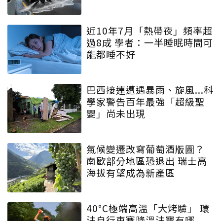
近10年7月「熱帶夜」頻率超
過8成 學者：一半睡眠時間可
能都睡不好
巴西接連遭遇暴雨、旋風...科
學家警告百年最強「超級聖
嬰」尚未出現
氣候變遷改寫葡萄酒版圖？
南歐部分地區恐退出 瑞士高
海拔有望成為新產區
40°C極端高溫「大烤驗」 環
法自行車賽降溫法寶有哪