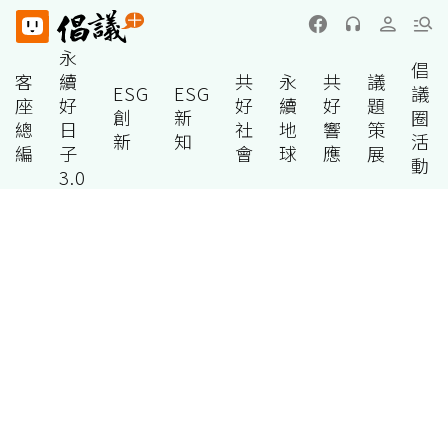
永
倡
客
續
共
永
共
議
ESG
ESG
議
座
好
好
續
好
題
創
新
圈
總
日
社
地
響
策
新
知
活
編
子
會
球
應
展
動
3.0