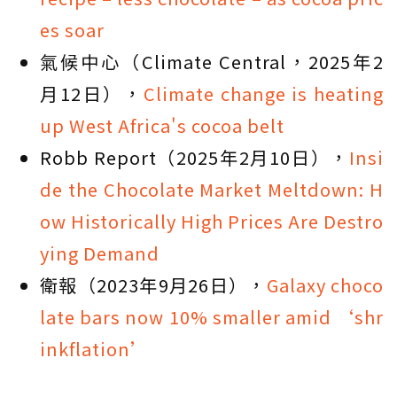
es soar
氣候中心（Climate Central，2025年2
月12日），
Climate change is heating
up West Africa's cocoa belt
Robb Report（2025年2月10日），
Insi
de the Chocolate Market Meltdown: H
ow Historically High Prices Are Destro
ying Demand
衛報（2023年9月26日），
Galaxy choco
late bars now 10% smaller amid ‘shr
inkflation’