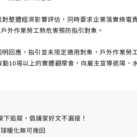
溫對整體經濟影響評估，同時要求企業落實綠電
溫戶外作業勞工熱危害預防指引對象。
國明回應，指引並未限定適用對象，戶外作業勞
啟動10場以上的實體觀摩會，向雇主宣導遮陽、
ews 按下追蹤，倡議家好文不漏接！
：全球暖化無可挽回