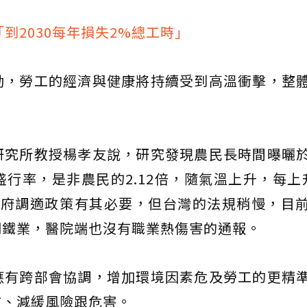
到2030每年損失2%總工時」
動，勞工的經濟與健康將持續受到高溫衝擊，整
研究所教授楊孝友說，研究發現農民長時間曝曬
行率，是非農民的2.12倍，隨氣溫上升，每上
政府調適政策有其必要，但台灣的法規稍慢，目
鋼鐵業，醫院端也沒有職業熱傷害的通報。
應有跨部會協調，增加環境因素危及勞工的更精
防、減緩風險跟危害。