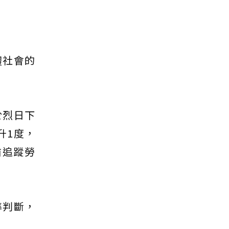
體社會的
於烈日下
升1度，
前追蹤勞
準判斷，