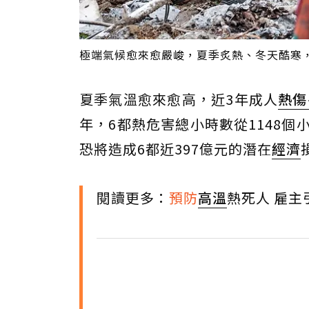
極端氣候愈來愈嚴峻，夏季炙熱、冬天酷寒
夏季氣溫愈來愈高，近3年成人
熱傷
年，6都熱危害總小時數從1148個
恐將造成6都近397億元的潛在
經濟
閱讀更多：
預防
高溫
熱死人 雇主