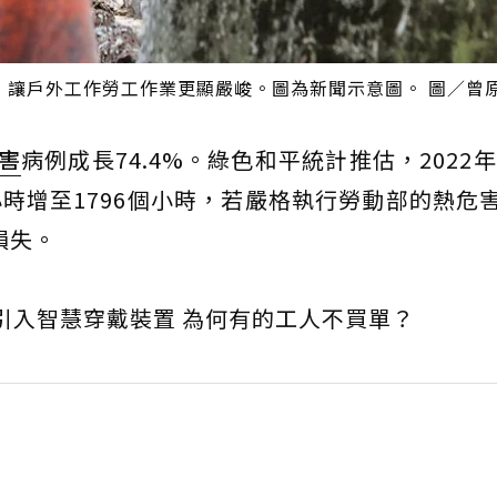
，讓戶外工作勞工作業更顯嚴峻。圖為新聞示意圖。 圖／曾
害
病例成長74.4%。綠色和平統計推估，2022年
小時增至1796個小時，若嚴格執行勞動部的熱危
損失。
引入智慧穿戴裝置 為何有的工人不買單？