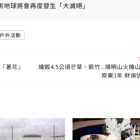
測地球將會再度發生「大滅絕」
戶外活動
金「荖花」
燒毀4.5公頃芒草、箭竹...陽明山火燒
原需1年 財損估