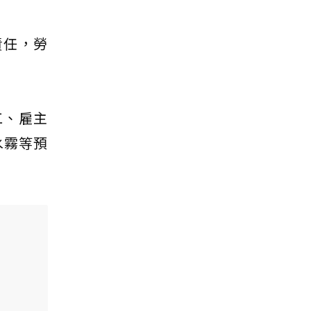
責任，勞
工、雇主
水霧等預