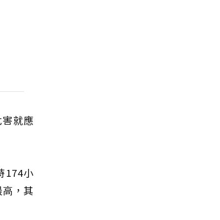
危害就應
174小
最高，其