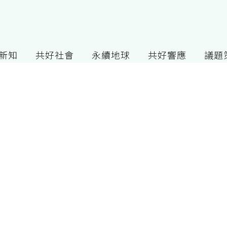
G新知
共好社會
永續地球
共好響應
議題