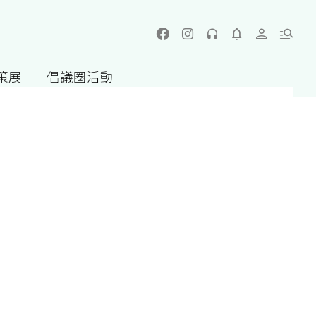
策展
倡議圈活動