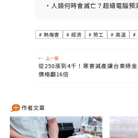
人類何時會滅亡？超級電腦預
熱傷害
經濟
勞工
高溫
←
上一篇
從250漲到4千！寒害減產讓台東綠
價格翻16倍
作者文章