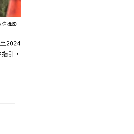
原信攝影
至2024
害指引，