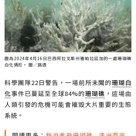
圖為2024年4月16日巴西阿拉戈斯州雅帕拉廷加的一處珊瑚礁
白化情形。 圖／路透
科學團隊22日警告，一場前所未聞的
珊瑚白
化
事件已蔓延至全球84%的
珊瑚礁
，這場由
人類引發的危機可能會摧毀大片重要的生態
系統。
閱讀更多：
熱浪煮熟珊瑚礁...澳洲西岸