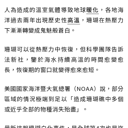
人為造成的溫室氣體導致地球
暖化
，各地海
洋過去兩年出現歷史性
高溫
，珊瑚在熱壓力
下漸漸轉變成鬼魅般蒼白。
珊瑚可以從熱壓力中恢復，但科學團隊告訴
法新社，鑒於海水持續高溫的時間愈變愈
長，恢復期的窗口就變得愈來愈短。
美國國家海洋暨大氣總署（NOAA）說，部分
區域的情況極端到足以「造成珊瑚礁中多個
或近乎全部的物種消失殆盡」。
最新這起珊瑚白化事件，是全球第4次也是迄