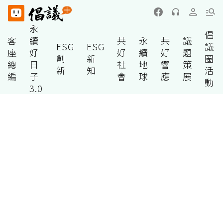
永
倡
客
續
共
永
共
議
ESG
ESG
議
座
好
好
續
好
題
創
新
圈
總
日
社
地
響
策
新
知
活
編
子
會
球
應
展
動
3.0