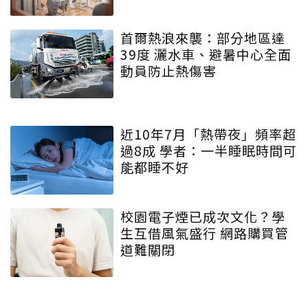
首爾熱浪來襲：部分地區達
39度 灑水車、避暑中心全面
動員防止熱傷害
近10年7月「熱帶夜」頻率超
過8成 學者：一半睡眠時間可
能都睡不好
校園電子煙已成次文化？學
生互借風氣盛行 網路購買管
道難關閉