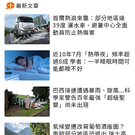
最新文章
首爾熱浪來襲：部分地區達
39度 灑水車、避暑中心全面
動員防止熱傷害
近10年7月「熱帶夜」頻率超
過8成 學者：一半睡眠時間可
能都睡不好
巴西接連遭遇暴雨、旋風...科
學家警告百年最強「超級聖
嬰」尚未出現
氣候變遷改寫葡萄酒版圖？
南歐部分地區恐退出 瑞士高