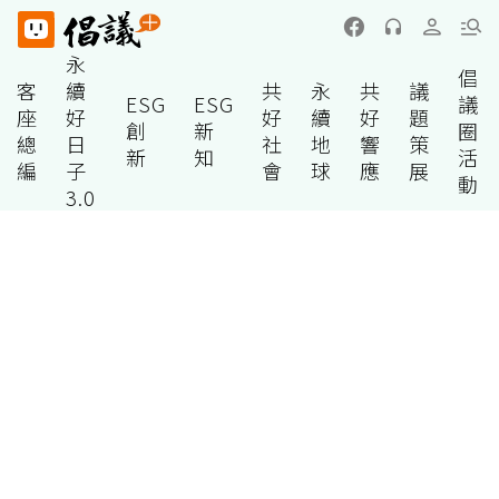
永
倡
客
續
共
永
共
議
ESG
ESG
議
座
好
好
續
好
題
創
新
圈
總
日
社
地
響
策
新
知
活
編
子
會
球
應
展
動
3.0