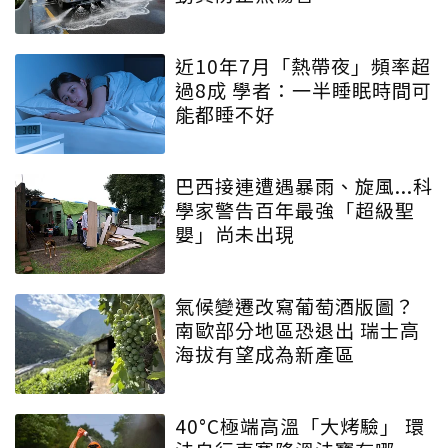
近10年7月「熱帶夜」頻率超
過8成 學者：一半睡眠時間可
能都睡不好
巴西接連遭遇暴雨、旋風...科
學家警告百年最強「超級聖
嬰」尚未出現
氣候變遷改寫葡萄酒版圖？
南歐部分地區恐退出 瑞士高
海拔有望成為新產區
40°C極端高溫「大烤驗」 環