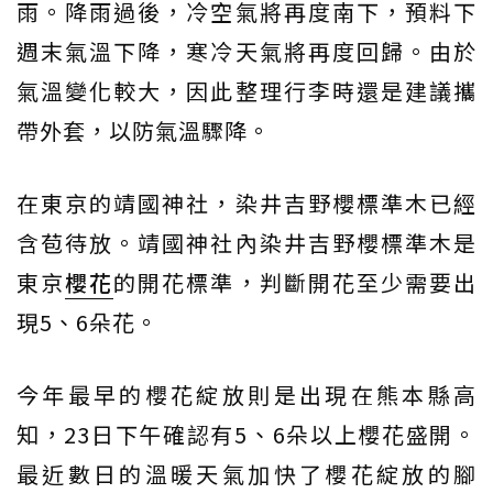
雨。降雨過後，冷空氣將再度南下，預料下
週末氣溫下降，寒冷天氣將再度回歸。由於
氣溫變化較大，因此整理行李時還是建議攜
帶外套，以防氣溫驟降。
在東京的靖國神社，染井吉野櫻標準木已經
含苞待放。靖國神社內染井吉野櫻標準木是
東京
櫻花
的開花標準，判斷開花至少需要出
現5、6朵花。
今年最早的櫻花綻放則是出現在熊本縣高
知，23日下午確認有5、6朵以上櫻花盛開。
最近數日的溫暖天氣加快了櫻花綻放的腳