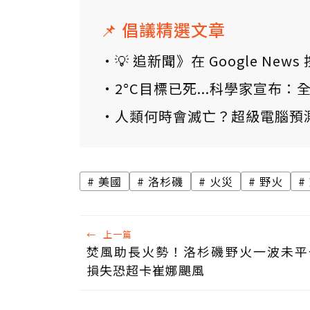
📌 倡議精選文章
💡 追新聞》在 Google N
2°C目標已死...科學家宣布
人類何時會滅亡？超級電腦預
美國
洛杉磯
火災
野火
←
上一篇
焚風助長火勢！洛杉磯野火一波未平
損失恐超卡崔娜颶風