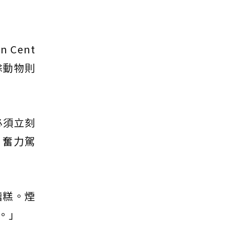
 Cent
餘動物則
必須立刻
，奮力駕
糟糕。煙
。」