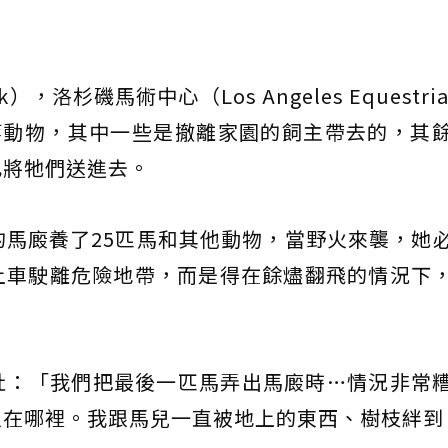
洛杉磯馬術中心（Los Angeles Equestrian
子等動物，其中一些是撤離家園的飼主帶去的，其
此將牠們送進去。
）管理的馬廄養了25匹馬和其他動物，當野火來襲，她
上車駛離危險地帶，而是得在餘燼翻飛的情況下
社：「我們把最後一匹馬弄出馬廄時…情況非常
人在哪裡。我跟馬兒一直被地上的東西、樹枝絆到