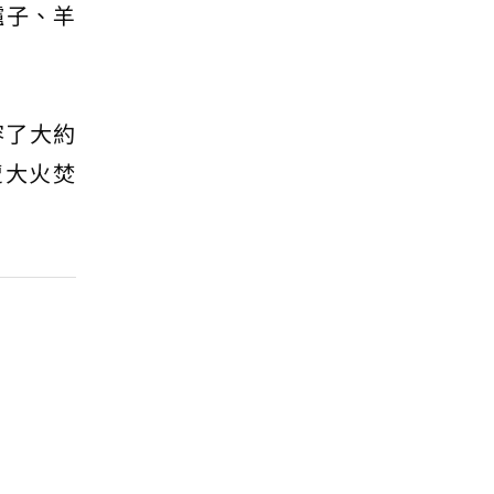
驢子、羊
收容了大約
遭大火焚