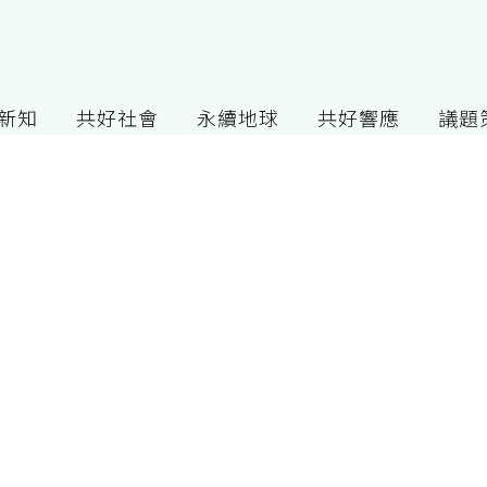
G新知
共好社會
永續地球
共好響應
議題