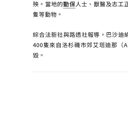
殃。當地的
動保
人士、獸醫及志工
隻等動物。
綜合法新社與路透社報導，巴沙迪納人道協
400隻來自洛杉磯市郊艾塔迪那（Al
毀。