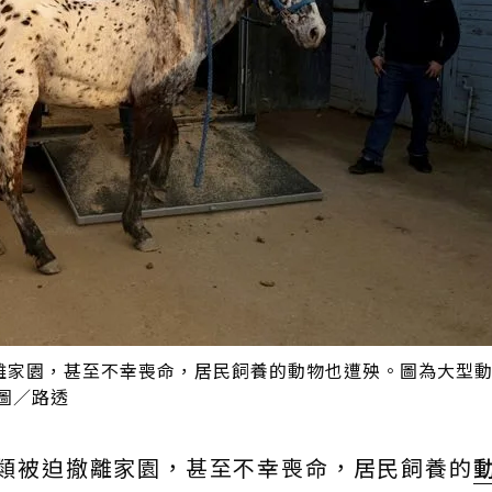
離家園，甚至不幸喪命，居民飼養的動物也遭殃。圖為大型
圖／路透
類被迫撤離家園，甚至不幸喪命，居民飼養的