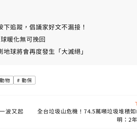
ews 按下追蹤，倡議家好文不漏接！
：全球暖化無可挽回
測地球將會再度發生「大滅絕」
動物
動保
一波又起
全台垃圾山危機！74.5萬噸垃圾堆積如
明：2