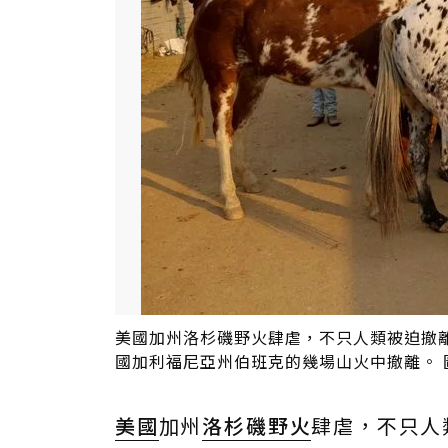
美國加州洛杉磯野火肆虐，不只人類被迫撤
國加利福尼亞州伯班克的幾場山火中撤離。 
美國
加州
洛杉磯
野火
肆虐，不只人