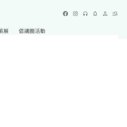
策展
倡議圈活動