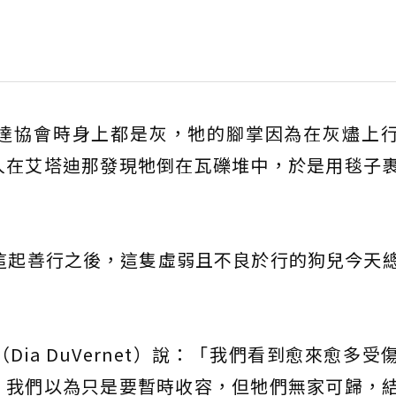
達協會時身上都是灰，牠的腳掌因為在灰燼上
人在艾塔迪那發現牠倒在瓦礫堆中，於是用毯子
這起善行之後，這隻虛弱且不良於行的狗兒今天
ia DuVernet）說：「我們看到愈來愈多受
，我們以為只是要暫時收容，但牠們無家可歸，