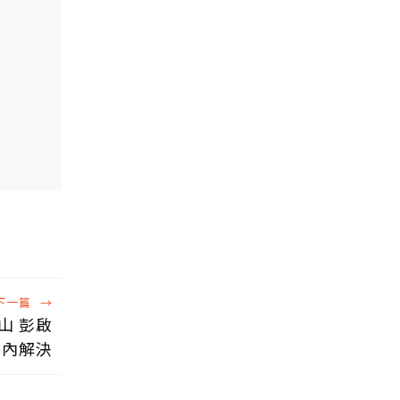
下一篇
→
山 彭啟
年內解決