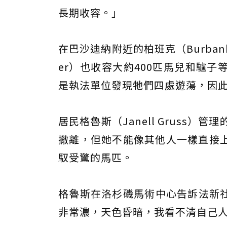
長期收容。」
在巴沙迪納附近的柏班克（Burbank），
er）也收容大約400匹馬兒和驢
是執法單位發現牠們四處遊蕩，因
居民格魯斯（Janell Gruss
撤離，但她不能像其他人一樣直接
馭受驚的馬匹。
格魯斯在洛杉磯馬術中心告訴法新
非常濃，天色昏暗，我看不清自己