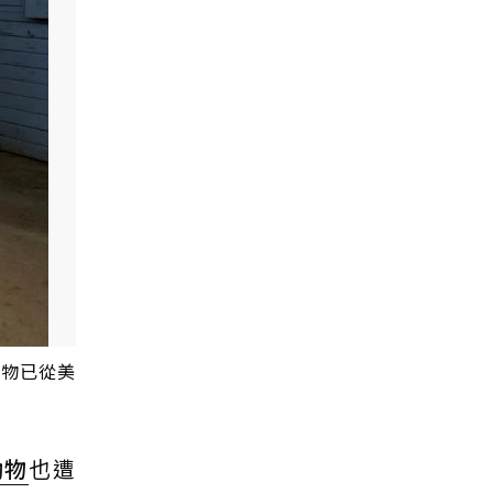
動物已從美
動物
也遭