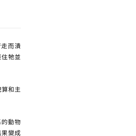
行走而潰
裹住牠並
總算和主
傷的動物
結果變成