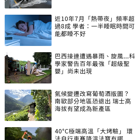
近10年7月「熱帶夜」頻率超
過8成 學者：一半睡眠時間可
能都睡不好
巴西接連遭遇暴雨、旋風...科
學家警告百年最強「超級聖
嬰」尚未出現
氣候變遷改寫葡萄酒版圖？
南歐部分地區恐退出 瑞士高
海拔有望成為新產區
40°C極端高溫「大烤驗」 環
法自行車賽降溫法寶有哪