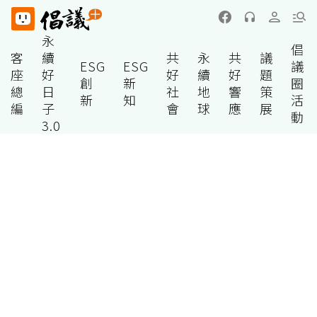
永
倡
客
續
共
永
共
議
ESG
ESG
議
座
好
好
續
好
題
創
新
圈
總
日
社
地
響
策
新
知
活
編
子
會
球
應
展
動
3.0