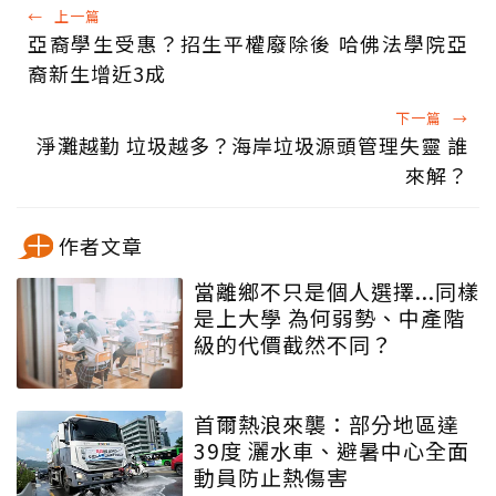
←
上一篇
亞裔學生受惠？招生平權廢除後 哈佛法學院亞
裔新生增近3成
下一篇
→
淨灘越勤 垃圾越多？海岸垃圾源頭管理失靈 誰
來解？
作者文章
當離鄉不只是個人選擇...同樣
是上大學 為何弱勢、中產階
級的代價截然不同？
首爾熱浪來襲：部分地區達
39度 灑水車、避暑中心全面
動員防止熱傷害