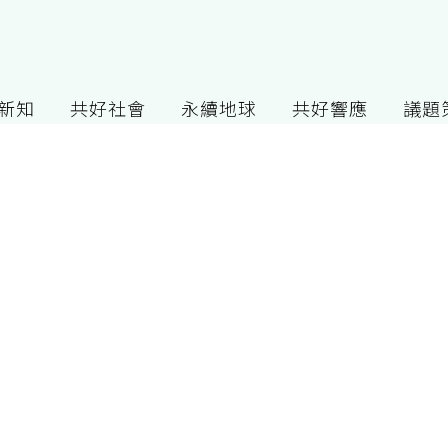
G新知
共好社會
永續地球
共好響應
議題