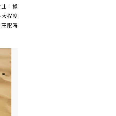
於此。據
多大程度
村莊限時