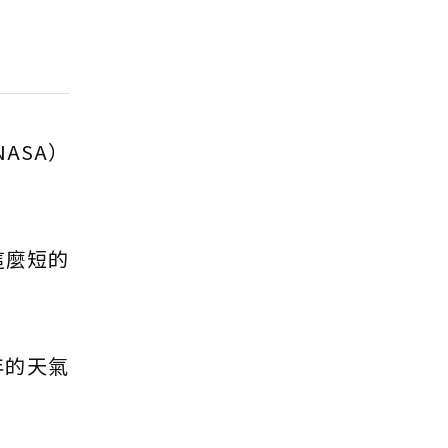
ASA）
這麼短的
年的天氣