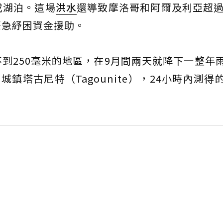
成湖泊。這場
洪水
還導致摩洛哥和阿爾及利亞超過
緊急紓困資金援助。
不到250毫米的地區，在9月間兩天就降下一整年
鎮塔古尼特（Tagounite），24小時內測得