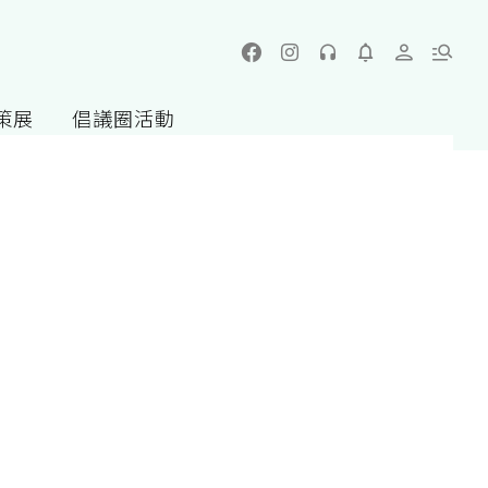
策展
倡議圈活動