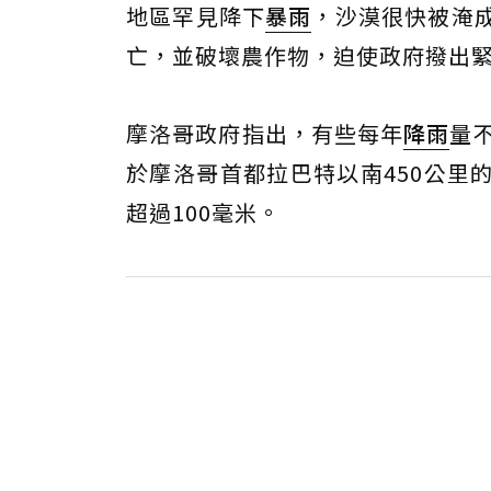
地區罕見降下
暴雨
，沙漠很快被淹
亡，並破壞農作物，迫使政府撥出
摩洛哥政府指出，有些每年
降雨
量
於摩洛哥首都拉巴特以南450公里的城
超過100毫米。