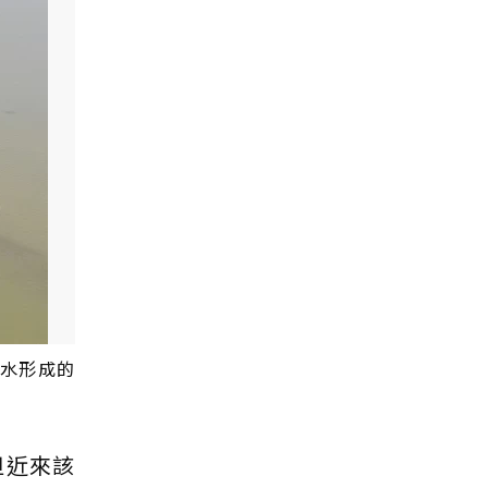
洪水形成的
但近來該