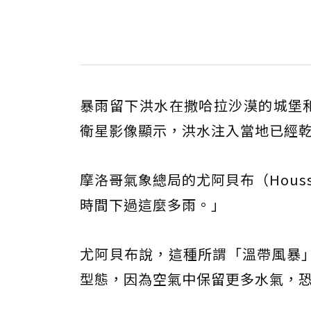
暴雨留下洪水在撒哈拉沙漠的城堡和
衛星影像顯示，洪水注入當地已經乾涸50
摩洛哥氣象總局的尤阿貝布（Houssi
時間下過這麼多雨。」
尤阿貝布說，這種所謂「溫帶風暴
型態，因為空氣中保留更多水氣，