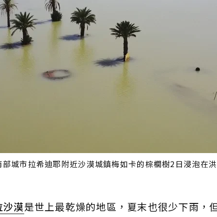
南部城市拉希迪耶附近沙漠城鎮梅如卡的棕櫚樹2日浸泡在
拉沙漠
是世上最乾燥的地區，夏末也很少下雨，