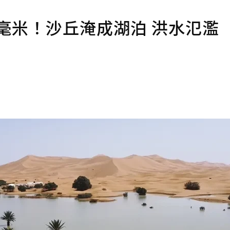
0毫米！沙丘淹成湖泊 洪水氾濫