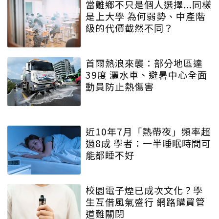
當離鄉不只是個人選擇...同樣
是上大學 為何弱勢、中產階
級的代價截然不同？
首爾熱浪來襲：部分地區達
39度 灑水車、避暑中心全面
動員防止熱傷害
近10年7月「熱帶夜」頻率超
過8成 學者：一半睡眠時間可
能都睡不好
校園電子煙已成次文化？學
生互借風氣盛行 網路購買管
道難關閉