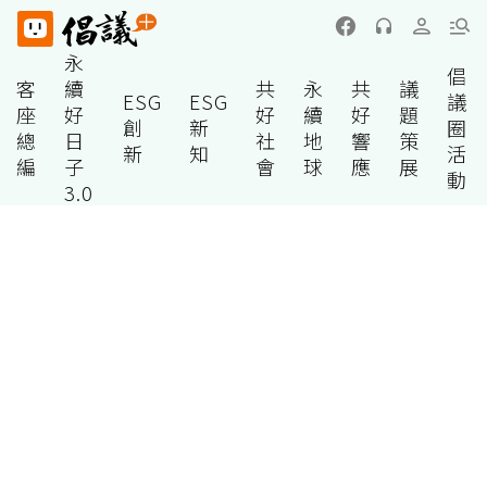
永
倡
客
續
共
永
共
議
ESG
ESG
議
座
好
好
續
好
題
創
新
圈
總
日
社
地
響
策
新
知
活
編
子
會
球
應
展
動
3.0