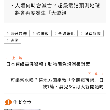
人類何時會滅亡？超級電腦預測地球
將會再度發生「大滅絕」
氣候變遷
碳排放
全球暖化
溫室氣體
火災
←
上一篇
日本連續高溫警報！動物園急想消暑對策
下一篇
→
可樂當水喝？這地方因宗教「全民瘋可樂」日
飲7罐、嬰兒6個月大就開始喝
作者文章