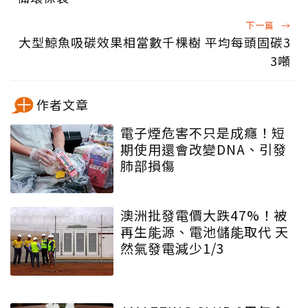
下一篇
→
大型鯨魚吸碳效果相當數千棵樹 平均每頭固碳3
3噸
作者文章
電子煙危害不只是成癮！短
期使用還會改變DNA、引發
肺部損傷
澳洲批發電價大跌47%！被
再生能源、電池儲能取代 天
然氣發電減少1/3