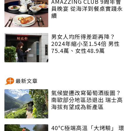
AMAZZING CLUB 9周年會
員晚宴 從海洋到餐桌實踐永
續
男女人均所得差距再降？
2024年縮小至1.54倍 男性
75.4萬、女性48.9萬
最新文章
氣候變遷改寫葡萄酒版圖？
南歐部分地區恐退出 瑞士高
海拔有望成為新產區
40°C極端高溫「大烤驗」 環