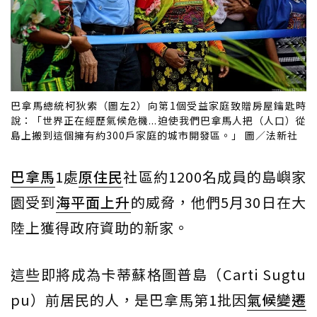
巴拿馬總統柯狄索（圖左2）向第1個受益家庭致贈房屋鑰匙時
說：「世界正在經歷氣候危機...迫使我們巴拿馬人把（人口）從
島上搬到這個擁有約300戶家庭的城市開發區。」 圖／法新社
巴拿馬
1處
原住民
社區約1200名成員的島嶼家
園受到
海平面上升
的威脅，他們5月30日在大
陸上獲得政府資助的新家。
這些即將成為卡蒂蘇格圖普島（Carti Sugtu
pu）前居民的人，是巴拿馬第1批因
氣候變遷