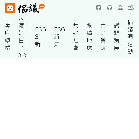
永
倡
客
續
共
永
共
議
ESG
ESG
議
座
好
好
續
好
題
創
新
圈
總
日
社
地
響
策
新
知
活
編
子
會
球
應
展
動
3.0