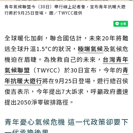
青年氣候聯盟今（30日）舉行線上記者會，宣布青年抗暖大遊
行將於9月25日登場。 圖／TWYCC提供
全球暖化加劇，聯合國估計，未來20年將難
逃全球升溫1.5°C的狀況，
極端氣候
及氣候危
機迫在眉睫。為挽救自己的未來，
台灣青年
氣候聯盟
（TWYCC）於30日宣布，今年的
青
年抗暖大遊行
將在9月25日登場，遊行總召侯
俊吉表示，今年提出7大訴求，呼籲政府盡速
提出2050淨零碳排路徑。
青年憂心氣候危機 這一代政策卻要下
一代承擔後果