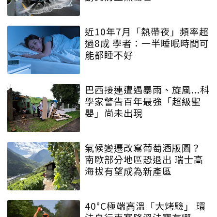
近10年7月「熱帶夜」頻率超
過8成 學者：一半睡眠時間可
能都睡不好
巴西接連遭遇暴雨、旋風...科
學家警告百年最強「超級聖
嬰」尚未出現
氣候變遷改寫葡萄酒版圖？
南歐部分地區恐退出 瑞士高
海拔有望成為新產區
40°C極端高溫「大烤驗」 環