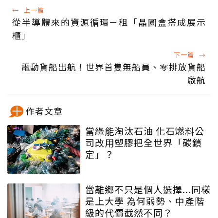
←
上一篇
從半導體來的資源循環－租「晶圓盒搭成展示
櫃」
下一篇
→
電動貨船出航！世界首隻無船員、零排放貨船
啟航
作者文章
當綠能淘汰石油 化石燃料公
司改用塑膠把全世界「碳鎖
定」？
當離鄉不只是個人選擇...同樣
是上大學 為何弱勢、中產階
級的代價截然不同？