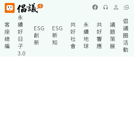
永
倡
客
續
共
永
共
議
ESG
ESG
議
座
好
好
續
好
題
創
新
圈
總
日
社
地
響
策
新
知
活
編
子
會
球
應
展
動
3.0