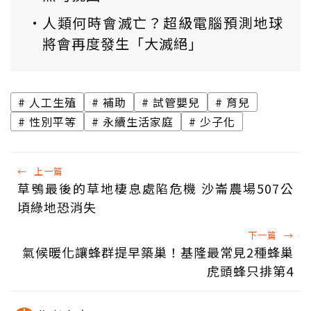
人類何時會滅亡？超級電腦預測地球
將會再度發生「大滅絕」
人工生殖
補助
試管嬰兒
育兒
性別平等
永續生活家庭
少子化
←
上一篇
草鴞最後的草地棲息處陷危機 沙崙農場507公
頃綠地恐消失
下一篇
→
氣候暖化讓蜂群提早築巢！基隆最常見2種蜂巢
虎頭蜂只排第4