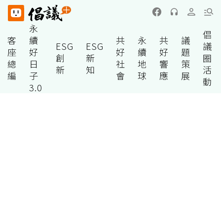
永
倡
客
續
共
永
共
議
ESG
ESG
議
座
好
好
續
好
題
創
新
圈
總
日
社
地
響
策
新
知
活
編
子
會
球
應
展
動
3.0