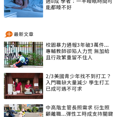
過8成 學者：一半睡眠時間可
能都睡不好
最新文章
校園暴力通報3年破3萬件...
專輔教師卻陷人力荒 無加給
且行政繁重留不住人
2/3美國青少年找不到打工？
入門職缺大量減少 學生打工
已成可遇不可求
中高階主管長照需求 衍生照
顧離職...彈性工時成支持關鍵