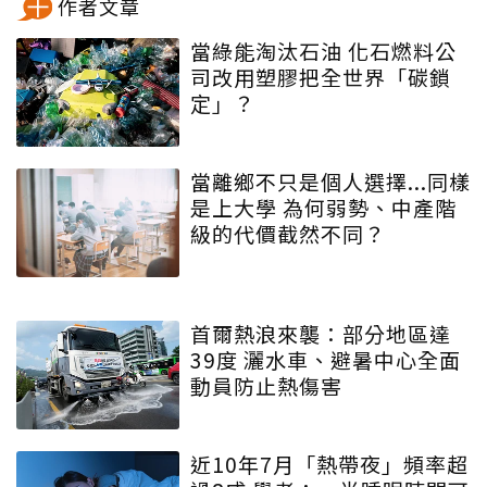
作者文章
當綠能淘汰石油 化石燃料公
司改用塑膠把全世界「碳鎖
定」？
當離鄉不只是個人選擇...同樣
是上大學 為何弱勢、中產階
級的代價截然不同？
首爾熱浪來襲：部分地區達
39度 灑水車、避暑中心全面
動員防止熱傷害
近10年7月「熱帶夜」頻率超