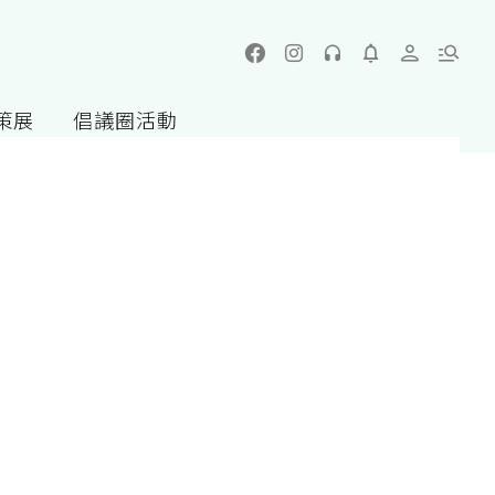
策展
倡議圈活動