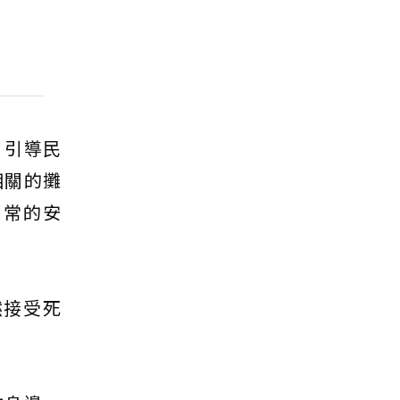
，引導民
相關的攤
日常的安
然接受死