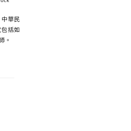
ock
；中華民
就包括如
師。