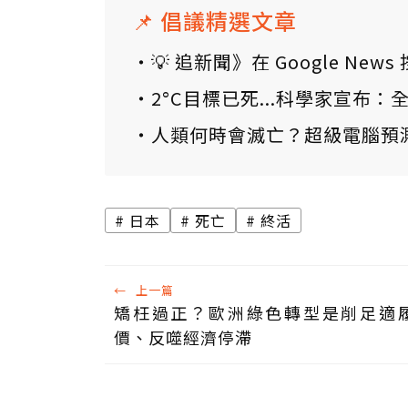
📌 倡議精選文章
💡 追新聞》在 Google N
2°C目標已死...科學家宣布
人類何時會滅亡？超級電腦預
日本
死亡
終活
←
上一篇
矯枉過正？歐洲綠色轉型是削足適履
價、反噬經濟停滯