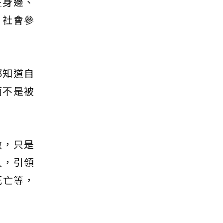
在身邊、
、社會參
都知道自
而不是被
做，只是
人，引領
死亡等，