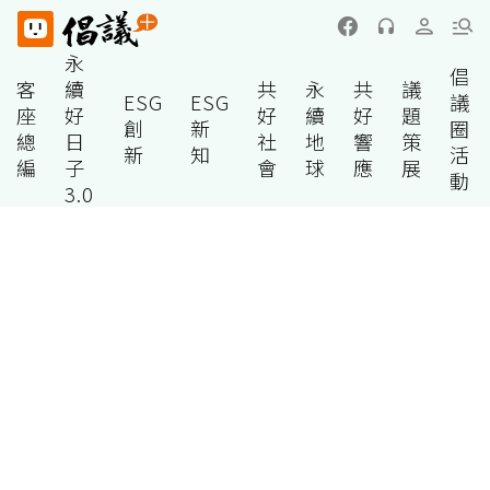
永
倡
客
續
共
永
共
議
ESG
ESG
議
座
好
好
續
好
題
創
新
圈
總
日
社
地
響
策
新
知
活
編
子
會
球
應
展
動
3.0