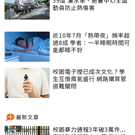
39度 灑水車、避暑中心全面
動員防止熱傷害
近10年7月「熱帶夜」頻率超
過8成 學者：一半睡眠時間可
能都睡不好
校園電子煙已成次文化？學
生互借風氣盛行 網路購買管
道難關閉
最新文章
校園暴力通報3年破3萬件...