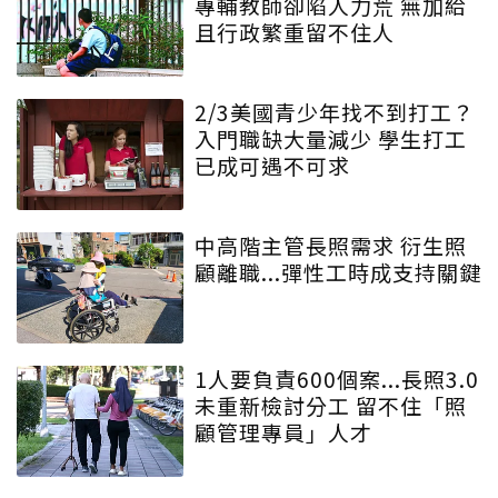
專輔教師卻陷人力荒 無加給
且行政繁重留不住人
2/3美國青少年找不到打工？
入門職缺大量減少 學生打工
已成可遇不可求
中高階主管長照需求 衍生照
顧離職...彈性工時成支持關鍵
1人要負責600個案...長照3.0
未重新檢討分工 留不住「照
顧管理專員」人才