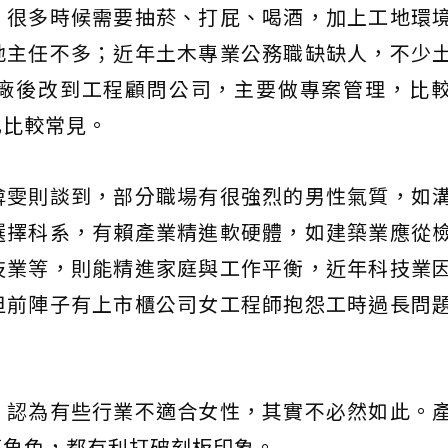
，很多時候需要抽菸、打屁、喝酒，加上工地環
地主任不多；近年土木專業公務職缺缺人，不少
廠後改到工程顧問公司，主要做專案管理，比
也比較常見。
渰雯則談到，部分職場有很強烈的男性氣質，如
選擇科系，有賴產業精進軟硬體，如建築業應從
技業等，則能精進家庭與工作平衡，近年科技業
但前陣子有上市櫃公司女工程師抱怨工時過長問
，認為有些行業不適合女性，其實不必然如此。
範角色，都有利打破刻板印象。