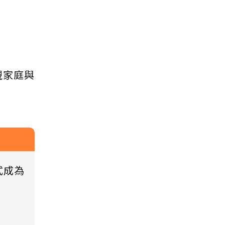
視家庭與
式成為