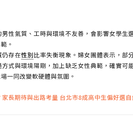
的男性氣質、工時與環境不友善，會影響女學生
典範。
域仍存在
性別
比率失衡現象。婦女團體表示，部
通方式與環境陽剛，加上缺乏女性典範，確實可
職場一同改變軟硬體與氛圍。
家長期待與出路考量 台北市8成高中生偏好選自