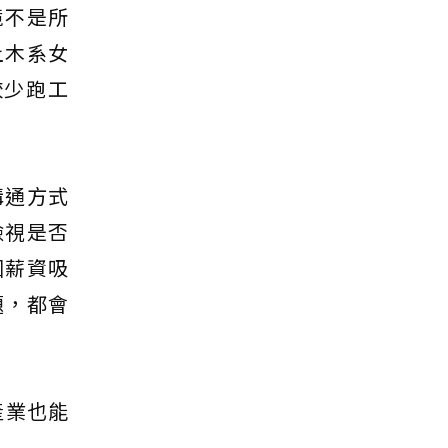
境不是所
土木系女
較少跑工
溝通方式
檢視是否
因薪資吸
題，都會
產業也能