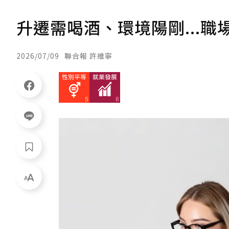
升遷需喝酒、環境陽剛...
2026/07/09
聯合報 許維寧