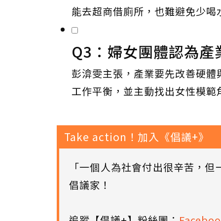
能去超商借廁所，也難避免少喝
Q3：婦女團體認為產
彭渰雯主張，產業要先改善硬體
工作平衡，並主動找出女性模範
Take action！加入《倡議+》
「一個人為社會付出很辛苦，但
倡議家！
追蹤【倡議+】粉絲團：
Faceboo