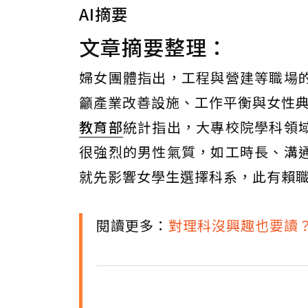
AI摘要
文章摘要整理：
婦女團體指出，工程與營建等職場
籲產業改善設施、工作平衡與女性
教育部
統計指出，大專校院學科領
很強烈的男性氣質，如工時長、溝
就先影響女學生選擇科系，此有賴
閱讀更多：
對理科沒興趣也要讀？