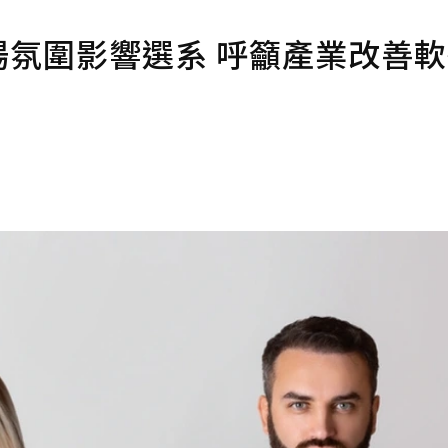
職場氛圍影響選系 呼籲產業改善