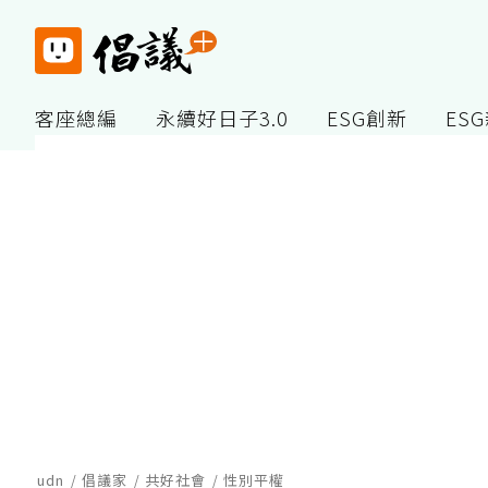
客座總編
永續好日子3.0
ESG創新
ES
udn
倡議家
共好社會
性別平權