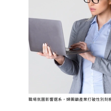
職場氛圍影響選系，婦團籲產業打破性別刻板印象。