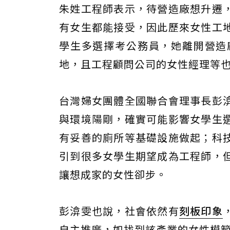
朱姓工程師表示，待營造廠想升遷
有女生都能接受，因此歷來女性工
學生多選擇考公務員，她離開營造
地，且工程顧問公司的女性經理等
台灣婦女團體全國聯合會理事長彭
與環境陽剛，確實可能影響女學生
有妥善的廁所等基礎設施做起；科
引到很多女學生期望成為工程師，
讓想成家的女性卻步。
彭渰雯也說，社會依然有
刻板印象
自主推廣，如找到該產業的女性模