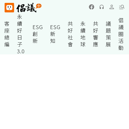
永
倡
客
續
共
永
共
議
ESG
ESG
議
座
好
好
續
好
題
創
新
圈
總
日
社
地
響
策
新
知
活
編
子
會
球
應
展
動
3.0