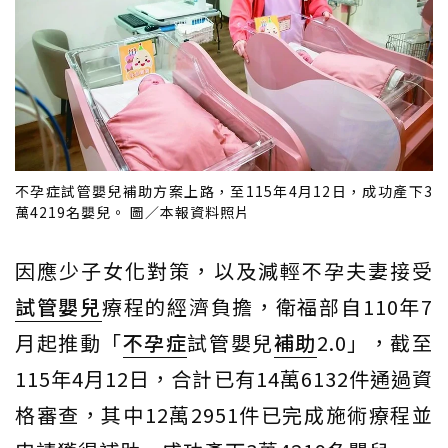
不孕症試管嬰兒補助方案上路，至115年4月12日，成功產下3
萬4219名嬰兒。 圖／本報資料照片
因應少子女化對策，以及減輕不孕夫妻接受
試管嬰兒
療程的經濟負擔，衛福部自110年7
月起推動「
不孕症
試管嬰兒
補助
2.0」，截至
115年4月12日，合計已有14萬6132件通過資
格審查，其中12萬2951件已完成施術療程並