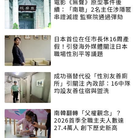
電影《無聲》原型事件後
續：「南聰」2名主任涉隱匿
串證滅證 監察院通過彈劾
日本首位在任市長休16周產
假！引發海外媒體關注日本
職場性別平等議題
成功嶺替代役「性別友善廁
所」引關注 內政部：16中隊
均設友善住宿與盥洗
南韓翻轉「父權觀念」？
2026首季全職主夫人數達
27.4萬人 創下歷史新高