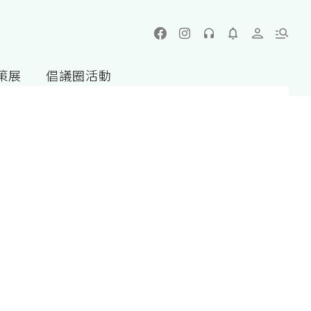
策展
倡議圈活動