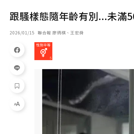
跟騷樣態隨年齡有別...未滿
2026/01/15
聯合報 廖炳棋、王宏舜