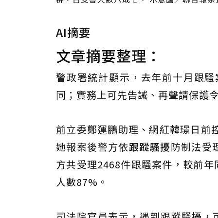
AI摘要
文章摘要整理：
警政署統計顯示，去年前十月跟騷
同；實務上可先告誡、再聲請保護
前立委鄭運鵬助理、網紅韓璟日前
她報案後警方依
跟蹤騷擾
防制法受
方共受理2468件跟騷案件，較前
人數87%。
司法院官員表示，遇到跟蹤騷擾，