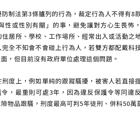
防制法第3條臚列的行為，裁定行為人不得有8
與性或性別有關」的事，避免讓對方心生畏怖
的住居所、學校、工作場所、經常出入或活動之
人完全不知會不會碰上行為人，若雙方都配戴科
碰面，但目前沒有政府單位處理這個問題。
在刑度上，例如單純的跟蹤騷擾，被害人若直接
護令，最重則可處3年，因為違反保護令等同違
險物品跟騷，刑度最高可判5年徒刑、併科50萬