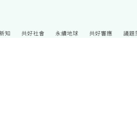
G新知
共好社會
永續地球
共好響應
議題