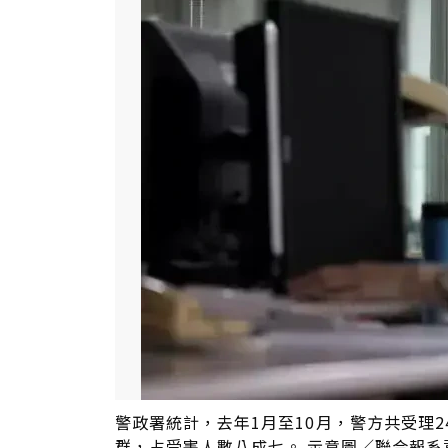
警政署統計，去年1月至10月，警方共受理2
群，占受害人數八成七。 示意圖／聯合報系