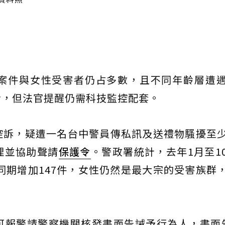
案件與女性受害者仍占多數，且不同年齡層遭
令，但法官提醒仍需科技監控配套。
控訴，疑遭一名台中警員傳私訊及送禮物騷擾至
理並協助聲請
保護令
。警政署統計，去年1月至1
年同期增加147件，女性仍然是最大宗的受害族群
可報警請警察機關核發書面告誡予行為人，書面