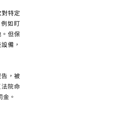
款對特定
，例如盯
地。但保
技設備，
提告，被
反法院命
罰金。