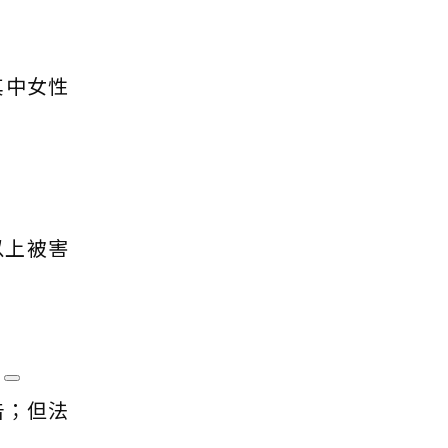
其中女性
以上被害
？
告；但法