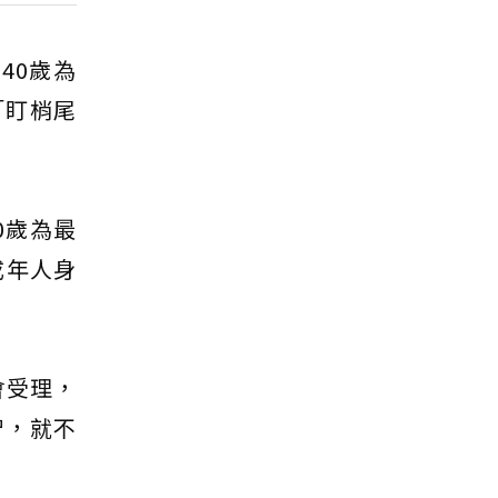
40歲為
「盯梢尾
0歲為最
成年人身
會受理，
智，就不