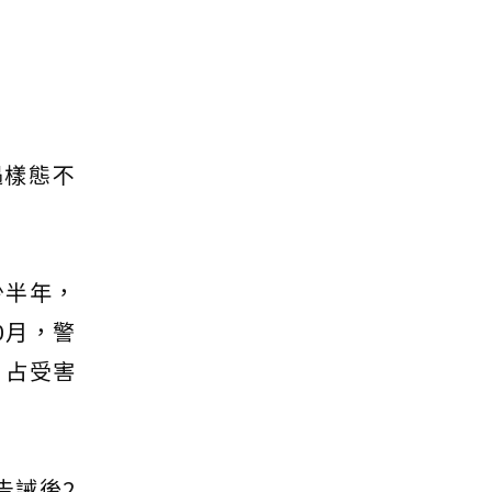
遇樣態不
少半年，
0月，警
，占受害
告誡後2