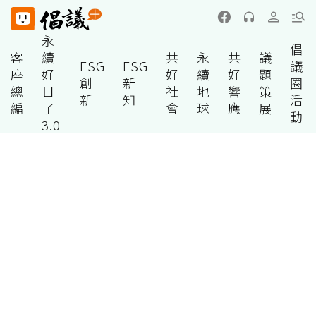
永
倡
客
續
共
永
共
議
ESG
ESG
議
座
好
好
續
好
題
創
新
圈
總
日
社
地
響
策
新
知
活
編
子
會
球
應
展
動
3.0