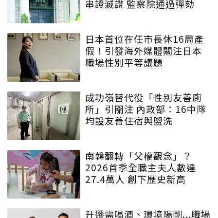
串證滅證 監察院通過彈劾
日本首位在任市長休16周產
假！引發海外媒體關注日本
職場性別平等議題
成功嶺替代役「性別友善廁
所」引關注 內政部：16中隊
均設友善住宿與盥洗
南韓翻轉「父權觀念」？
2026首季全職主夫人數達
27.4萬人 創下歷史新高
升遷需喝酒、環境陽剛...職場