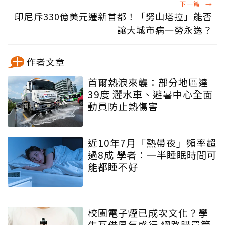
下一篇
→
印尼斥330億美元遷新首都！「努山塔拉」能否
讓大城市病一勞永逸？
作者文章
首爾熱浪來襲：部分地區達
39度 灑水車、避暑中心全面
動員防止熱傷害
近10年7月「熱帶夜」頻率超
過8成 學者：一半睡眠時間可
能都睡不好
校園電子煙已成次文化？學
生互借風氣盛行 網路購買管