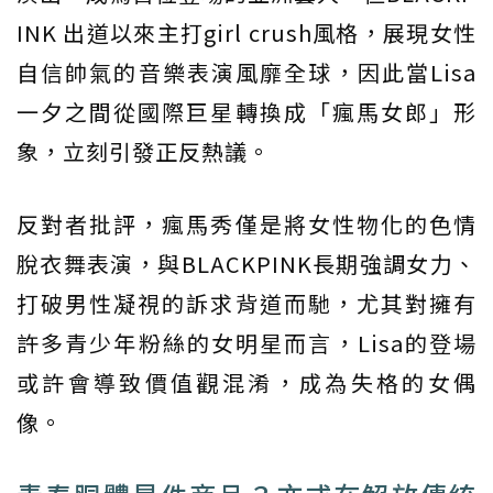
INK 出道以來主打girl crush風格，展現女性
自信帥氣的音樂表演風靡全球，因此當Lisa
一夕之間從國際巨星轉換成「瘋馬女郎」形
象，立刻引發正反熱議。
反對者批評，瘋馬秀僅是將女性物化的色情
脫衣舞表演，與BLACKPINK長期強調女力、
打破男性凝視的訴求背道而馳，尤其對擁有
許多青少年粉絲的女明星而言，Lisa的登場
或許會導致價值觀混淆，成為失格的女偶
像。