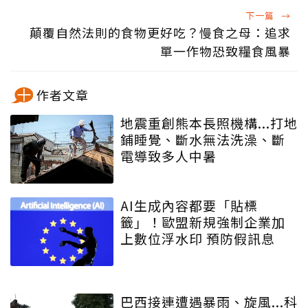
下一篇
→
顛覆自然法則的食物更好吃？慢食之母：追求
單一作物恐致糧食風暴
作者文章
地震重創熊本長照機構...打地
鋪睡覺、斷水無法洗澡、斷
電導致多人中暑
AI生成內容都要「貼標
籤」！歐盟新規強制企業加
上數位浮水印 預防假訊息
巴西接連遭遇暴雨、旋風...科