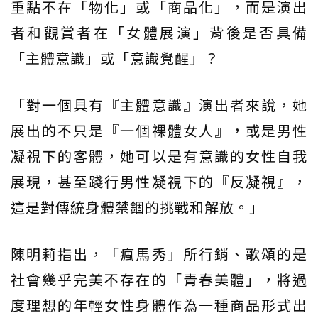
重點不在「物化」或「商品化」，而是演出
者和觀賞者在「女體展演」背後是否具備
「主體意識」或「意識覺醒」？
「對一個具有『主體意識』演出者來說，她
展出的不只是『一個裸體女人』，或是男性
凝視下的客體，她可以是有意識的女性自我
展現，甚至踐行男性凝視下的『反凝視』，
這是對傳統身體禁錮的挑戰和解放。」
陳明莉指出，「瘋馬秀」所行銷、歌頌的是
社會幾乎完美不存在的「青春美體」，將過
度理想的年輕女性身體作為一種商品形式出