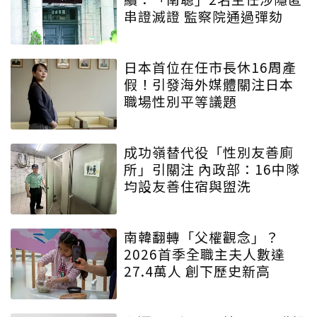
串證滅證 監察院通過彈劾
日本首位在任市長休16周產
假！引發海外媒體關注日本
職場性別平等議題
成功嶺替代役「性別友善廁
所」引關注 內政部：16中隊
均設友善住宿與盥洗
南韓翻轉「父權觀念」？
2026首季全職主夫人數達
27.4萬人 創下歷史新高