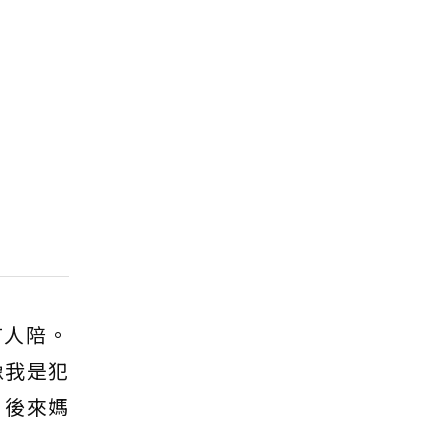
有人陪。
像我是犯
，後來媽