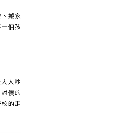
聲、搬家
下一個孩
是大人吵
，討債的
學校的走