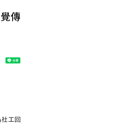
感覺傳
為社工回