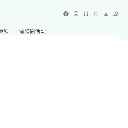
策展
倡議圈活動