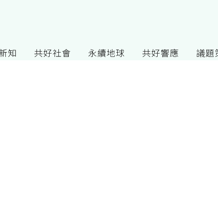
G新知
共好社會
永續地球
共好響應
議題