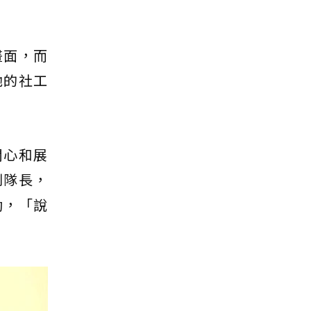
畫面，而
她的社工
關心和展
到隊長，
動，「說