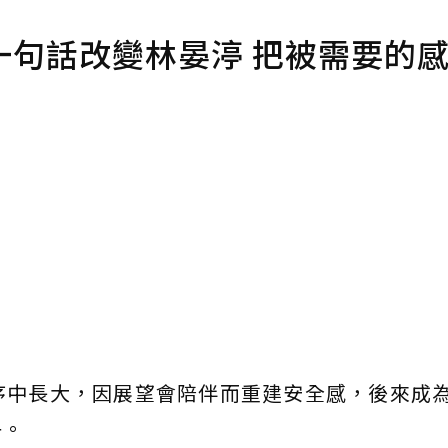
一句話改變林晏渟 把被需要的
序中長大，因展望會陪伴而重建安全感，後來成
子。