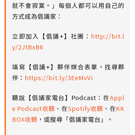
就不會寂寞。」每個人都可以用自己的
方式成為倡議家：
立即加入【倡議+】社團：
http://bit.l
y/2JtBxB6
填寫【倡議+】夥伴媒合表單，找尋夥
伴：
https://bit.ly/3EeMvVi
聽說【倡議家電台】Podcast：在
Appl
e Podcast收聽
、在
Spotify收聽
、在
KK
BOX收聽
，或搜尋「倡議家電台」。