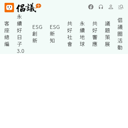
永
倡
客
續
共
永
共
議
ESG
ESG
議
座
好
好
續
好
題
創
新
圈
總
日
社
地
響
策
新
知
活
編
子
會
球
應
展
動
3.0