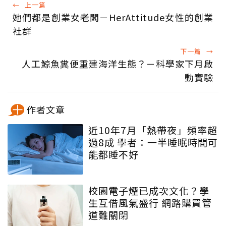
←
上一篇
她們都是創業女老闆－HerAttitude女性的創業
社群
下一篇
→
人工鯨魚糞便重建海洋生態？－科學家下月啟
動實驗
作者文章
近10年7月「熱帶夜」頻率超
過8成 學者：一半睡眠時間可
能都睡不好
校園電子煙已成次文化？學
生互借風氣盛行 網路購買管
道難關閉