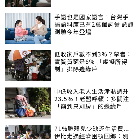
手語也是國家語言！台灣手
語語料庫已有2萬個詞彙 認證
測驗今年登場
低收家戶數不到3%？學者：
實質貧窮是6% 「虛擬所得
制」排除邊緣戶
中低收入老人生活津貼調升
23.5%！老盟呼籲：多關注
「窮到只剩房」的邊緣戶
71%脆弱兒少缺乏生活費...
伊比走過經濟困頓回鄉：別