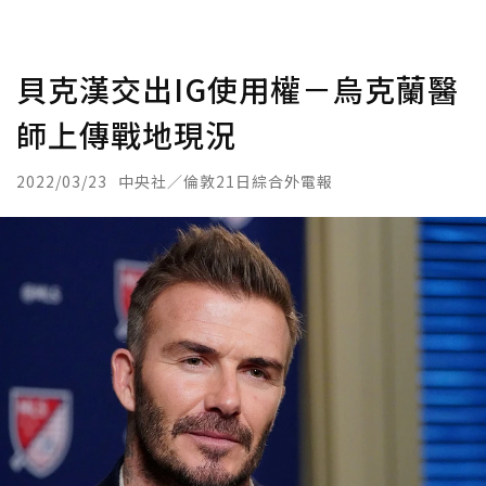
貝克漢交出IG使用權－烏克蘭醫
師上傳戰地現況
2022/03/23
中央社／倫敦21日綜合外電報