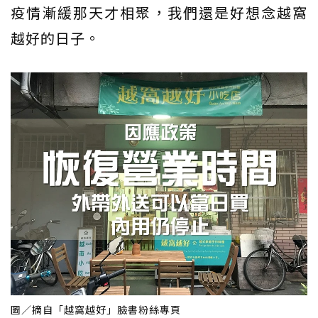
疫情漸緩那天才相聚，我們還是好想念越窩
越好的日子。
圖／摘自「越窩越好」臉書粉絲專頁