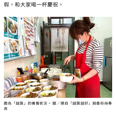
假，和大家喝一杯慶祝。
圖為「越窩」的備餐狀況。 圖／摘自「越窩越好」臉書粉絲專
頁