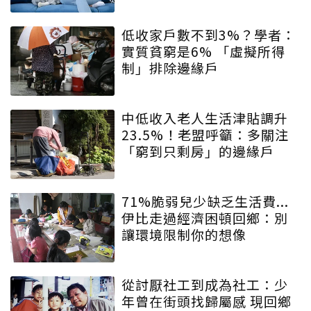
低收家戶數不到3%？學者：
實質貧窮是6% 「虛擬所得
制」排除邊緣戶
中低收入老人生活津貼調升
23.5%！老盟呼籲：多關注
「窮到只剩房」的邊緣戶
71%脆弱兒少缺乏生活費...
伊比走過經濟困頓回鄉：別
讓環境限制你的想像
從討厭社工到成為社工：少
年曾在街頭找歸屬感 現回鄉