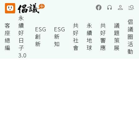
永
倡
客
續
共
永
共
議
ESG
ESG
議
座
好
好
續
好
題
創
新
圈
總
日
社
地
響
策
新
知
活
編
子
會
球
應
展
動
3.0