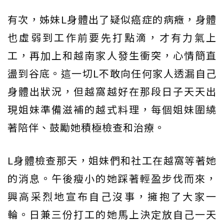
有次，姊妹L身體出了疑似癌症的病癥，身體
也虛弱到工作前要先打點滴，才有力氣上
工，再加上和越南家人發生衝突，心情簡直
盪到谷底。這一切L不敢向任何家人透漏自己
身體出狀況，但越窩越好在那段日子天天出
現姐妹準備滋補的越式料理，每個姐妹圍繞
著陪伴、鼓勵她積極檢查和治療。
L身體檢查那天，姐妹們和社工在越窩等著她
的消息。午後瘦小的她踩著輕盈步伐而來，
興高采烈地宣布自己沒事，擁抱了大家一
輪。日兼三份打工的她馬上決定放自己一天