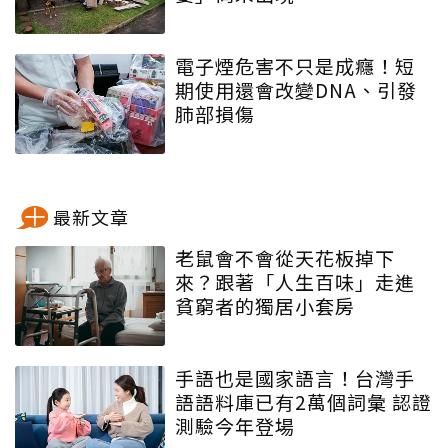
電子煙危害不只是成癮！短
期使用還會改變DNA、引發
肺部損傷
最新文章
老鼠會不會從天花板掉下
來？跟著「人生百味」走進
貧窮者的獨居小套房
手語也是國家語言！台灣手
語語料庫已有2萬個詞彙 認證
測驗今年登場