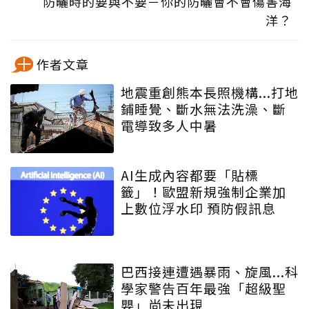
防曬時的要與不要－你的防曬會不會傷害海
洋？
作者文章
地震重創熊本長照機構...打地
鋪睡覺、斷水無法洗澡、斷
電導致多人中暑
AI生成內容都要「貼標
籤」！歐盟新規強制企業加
上數位浮水印 預防假訊息
巴西接連遭遇暴雨、旋風...科
學家警告百年最強「超級聖
嬰」尚未出現