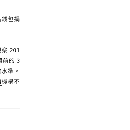
出錢包捐
 201
前的 3
當水準。
福
機構不