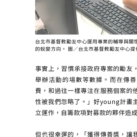
台北市基督教勵友中心運用專業的輔導與關
的蛻變方向。 圖／台北市基督教勵友中心提
事實上，習慣承接政府專案的勵友
舉辦活動的場數等數據。而在傳善獎
費，和過往一樣專注在服務個案的
性被我們忽略了。」好young計
立運作，自籌款項對募款的夥伴造
但也很幸運的，「獲得傳善獎，讓