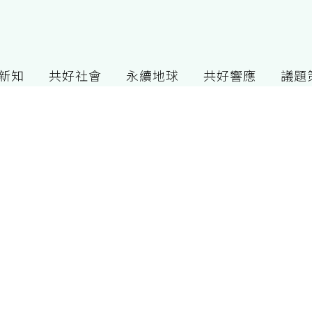
G新知
共好社會
永續地球
共好響應
議題