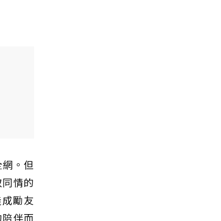
全網。但
取同情的
造成勵友
的陪伴而