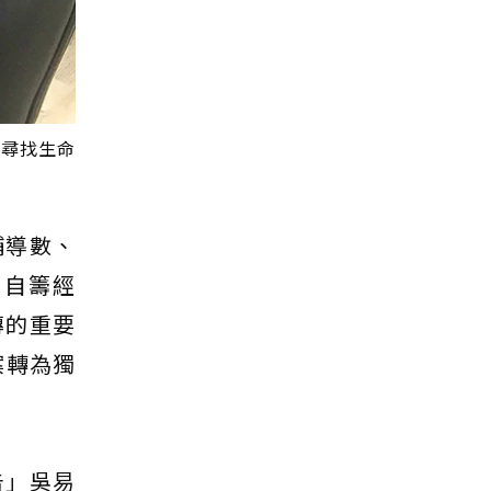
同尋找生命
輔導數、
屬自籌經
傳的重要
案轉為獨
告」吳易