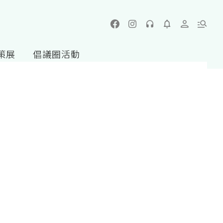
策展
倡議圈活動