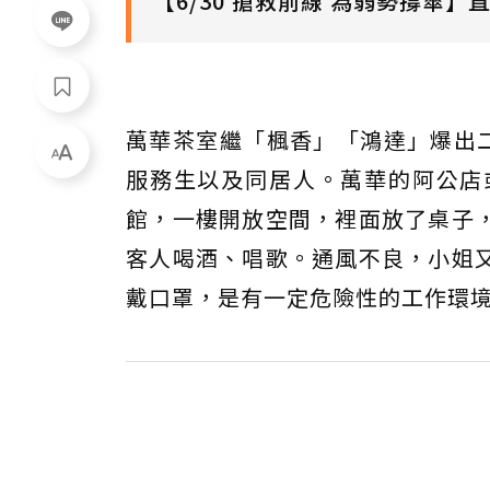
【6/30 搶救前線 為弱勢撐傘】
萬華茶室繼「楓香」「鴻達」爆出二
服務生以及同居人。萬華的阿公店
館，一樓開放空間，裡面放了桌子
客人喝酒、唱歌。通風不良，小姐
戴口罩，是有一定危險性的工作環