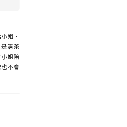
括小姐、
」是清茶
有小姐陪
歌也不會