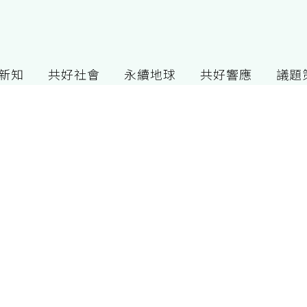
G新知
共好社會
永續地球
共好響應
議題