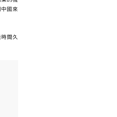
們中國來
是時間久