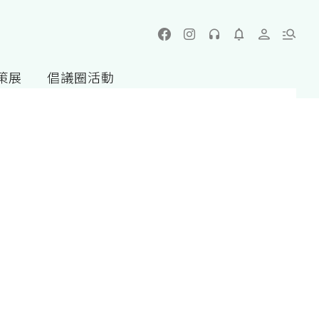
策展
倡議圈活動