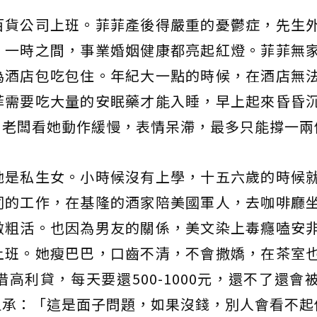
百貨公司上班。菲菲產後得嚴重的憂鬱症，先生
，一時之間，事業婚姻健康都亮起紅燈。菲菲無
為酒店包吃包住。年紀大一點的時候，在酒店無
菲需要吃大量的安眠藥才能入睡，早上起來昏昏
，老闆看她動作緩慢，表情呆滯，最多只能撐一兩
她是私生女。小時候沒有上學，十五六歲的時候
同的工作，在基隆的酒家陪美國軍人，去咖啡廳
做粗活。也因為男友的關係，美文染上毒癮嗑安
上班。她瘦巴巴，口齒不清，不會撒嬌，在茶室
高利貸，每天要還500-1000元，還不了還會
坦承：「這是面子問題，如果沒錢，別人會看不起