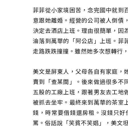
菲菲從小家境困苦，念完國中就到
意跟她離婚。經營的公司被人倒債
決定去酒店上班。理由很簡單，因
淪落到萬華的「阿公店」上班。菲
走路跌跌撞撞。雖然她多次想轉行
美文是屏東人，父母各自有家庭，
賣到「查某間」。後來做過很多不
五股的工廠上班，跟著男友去工地
被抓去坐牢。最終來到萬華的茶室
錢，時常要借錢還房租。沒錢只好借
罵。俗話說「笑貧不笑娼」，美文