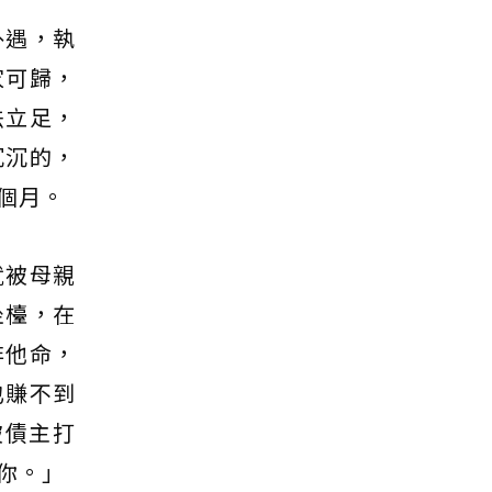
外遇，執
家可歸，
法立足，
沉沉的，
個月。
就被母親
坐檯，在
非他命，
也賺不到
被債主打
你。」