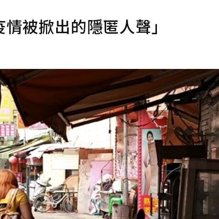
疫情被掀出的隱匿人聲」