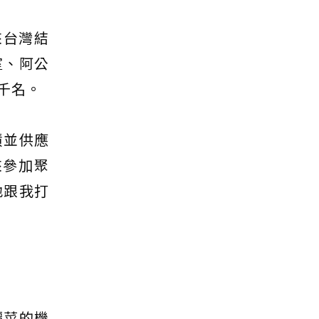
來台灣結
室、阿公
千名。
債並供應
來參加聚
地跟我打
麗菜的機