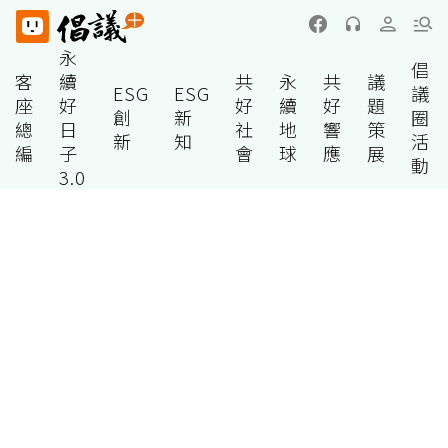
永
倡
客
續
共
永
共
議
ESG
ESG
議
座
好
好
續
好
題
創
新
圈
總
日
社
地
響
策
新
知
活
編
子
會
球
應
展
動
3.0